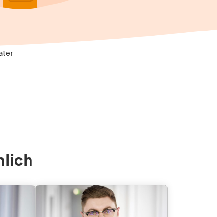
äter
nlich