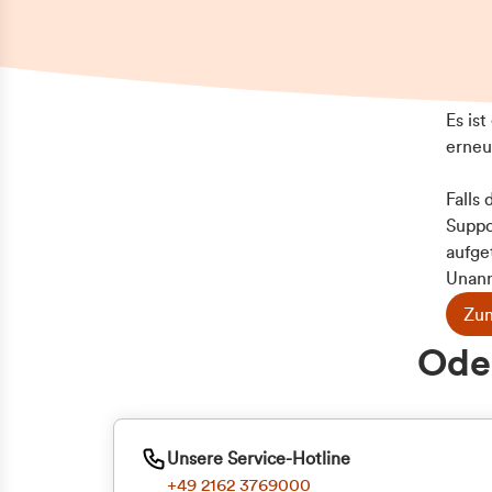
Es is
erneu
Falls
Suppo
aufge
Unann
Zum
Oder
Unsere Service-Hotline
+49 2162 3769000