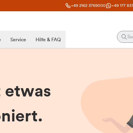
+49 2162 3769000
+49 177 83
e
Service
Hilfe & FAQ
t etwas
niert.