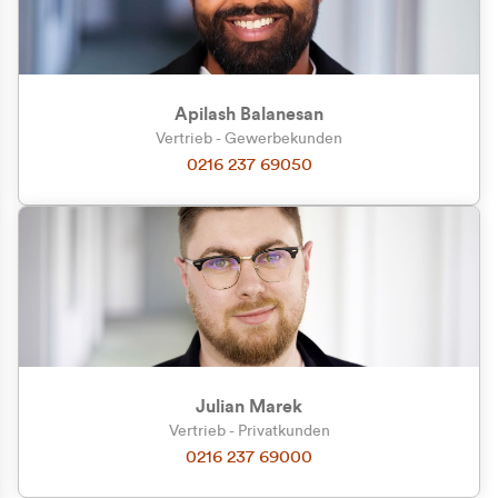
Apilash Balanesan
Vertrieb - Gewerbekunden
Zu welcher Kundengruppe
0216 237 69050
gehören Sie?
Privatkunde (inkl. MwSt.)
Geschäftskunde (exkl. MwSt.)
Julian Marek
Vertrieb - Privatkunden
0216 237 69000