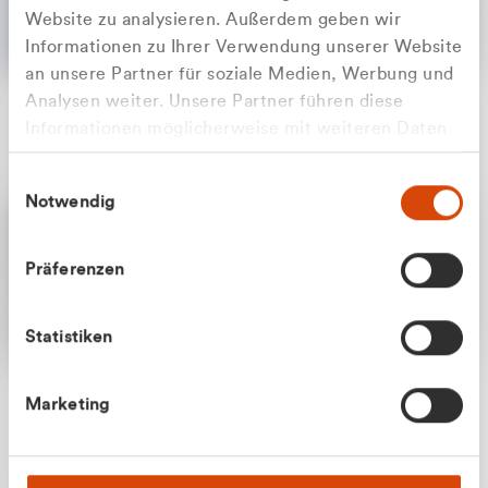
Website zu analysieren. Außerdem geben wir
Informationen zu Ihrer Verwendung unserer Website
an unsere Partner für soziale Medien, Werbung und
Analysen weiter. Unsere Partner führen diese
Apilash Balanesan
Informationen möglicherweise mit weiteren Daten
Vertrieb - Gewerbekunden
Zu welcher Kundengruppe
zusammen, die Sie ihnen bereitgestellt haben oder
0216 237 69050
Einwilligungsauswahl
die sie im Rahmen Ihrer Nutzung der Dienste
gehören Sie?
Notwendig
gesammelt haben.
Privatkunde (inkl. MwSt.)
Präferenzen
Geschäftskunde (exkl. MwSt.)
Statistiken
Julian Marek
Marketing
Vertrieb - Privatkunden
0216 237 69000