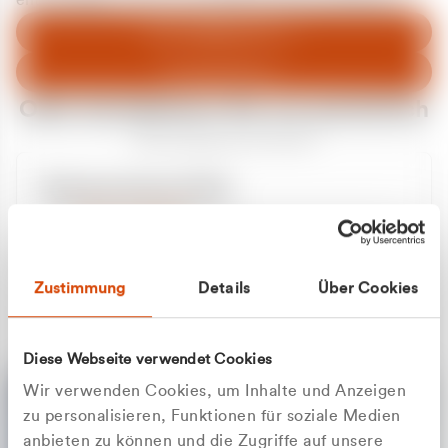
entschuldigen uns für eventuelle Unannehmlichkeiten.
Zum Abfallberater
Zur Startseite
Oder kontaktieren Sie uns persönlich
Wir sind gerne für Sie da
Unsere Service-Hotline
+49 2162 3769000
Mo. - Fr. 08.00 - 16:30 Uhr
Whatsapp
+49 177 8376058
Zustimmung
Details
Über Cookies
Sie benötigen ein individuelles Angebot?
Unverbindliche Anfrage stellen
Diese Webseite verwendet Cookies
Wir verwenden Cookies, um Inhalte und Anzeigen
zu personalisieren, Funktionen für soziale Medien
anbieten zu können und die Zugriffe auf unsere