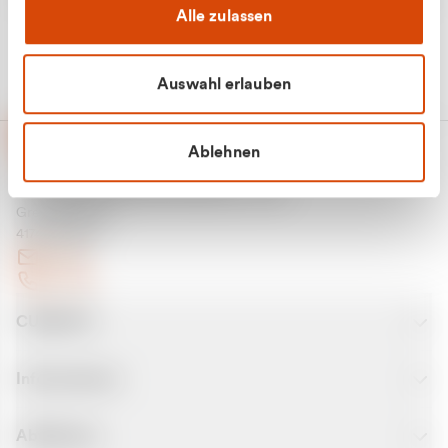
Alle zulassen
Auswahl erlauben
Ablehnen
CURANTO - eine Marke der EGN
Entsorgungsgesellschaft Niederrhein mbH
Greefsallee 1-5
41747 Viersen
E-Mail
Kontakt
CURANTO
Informationen
Abfallarten