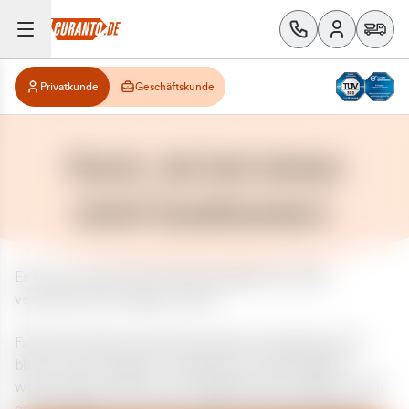
Privatkunde
Geschäftskunde
Huch, da hat etwas
nicht funktioniert.
Es ist ein unerwarteter Fehler aufgetreten. Bitte
versuchen Sie es später erneut.
Falls das Problem weiterhin besteht, kontaktieren Sie
bitte unseren Support und geben Sie, falls möglich,
weitere Informationen zum aufgetretenen Fehler an. Wir