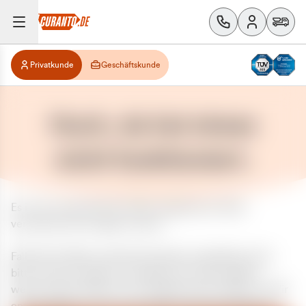
Privatkunde
Geschäftskunde
Huch, da hat etwas
nicht funktioniert.
Es ist ein unerwarteter Fehler aufgetreten. Bitte
versuchen Sie es später erneut.
Falls das Problem weiterhin besteht, kontaktieren Sie
bitte unseren Support und geben Sie, falls möglich,
weitere Informationen zum aufgetretenen Fehler an. Wir