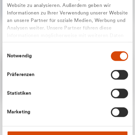
Website zu analysieren. Außerdem geben wir
Informationen zu Ihrer Verwendung unserer Website
an unsere Partner für soziale Medien, Werbung und
Analysen weiter. Unsere Partner führen diese
Apilash Balanesan
Informationen möglicherweise mit weiteren Daten
Vertrieb - Gewerbekunden
Zu welcher Kundengruppe
zusammen, die Sie ihnen bereitgestellt haben oder
0216 237 69050
Einwilligungsauswahl
die sie im Rahmen Ihrer Nutzung der Dienste
gehören Sie?
Notwendig
gesammelt haben.
Privatkunde (inkl. MwSt.)
Präferenzen
Geschäftskunde (exkl. MwSt.)
Statistiken
Julian Marek
Marketing
Vertrieb - Privatkunden
0216 237 69000