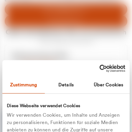
entschuldigen uns für eventuelle Unannehmlichkeiten.
Zum Abfallberater
Zur Startseite
Oder kontaktieren Sie uns persönlich
Wir sind gerne für Sie da
Unsere Service-Hotline
+49 2162 3769000
Mo. - Fr. 08.00 - 16:30 Uhr
Whatsapp
+49 177 8376058
Zustimmung
Details
Über Cookies
Sie benötigen ein individuelles Angebot?
Unverbindliche Anfrage stellen
Diese Webseite verwendet Cookies
Wir verwenden Cookies, um Inhalte und Anzeigen
zu personalisieren, Funktionen für soziale Medien
anbieten zu können und die Zugriffe auf unsere