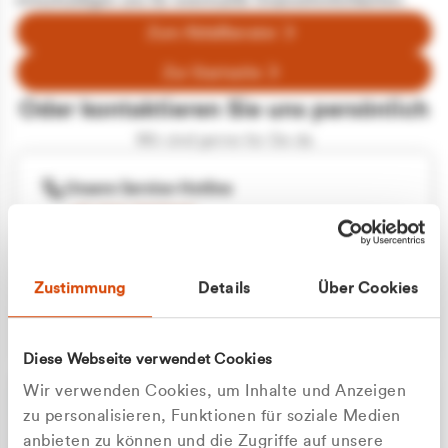
entschuldigen uns für eventuelle Unannehmlichkeiten.
Zum Abfallberater
Zur Startseite
Oder kontaktieren Sie uns persönlich
Wir sind gerne für Sie da
Unsere Service-Hotline
+49 2162 3769000
Mo. - Fr. 08.00 - 16:30 Uhr
Whatsapp
+49 177 8376058
Zustimmung
Details
Über Cookies
Sie benötigen ein individuelles Angebot?
Unverbindliche Anfrage stellen
Diese Webseite verwendet Cookies
Wir verwenden Cookies, um Inhalte und Anzeigen
zu personalisieren, Funktionen für soziale Medien
anbieten zu können und die Zugriffe auf unsere