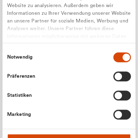
Website zu analysieren. Außerdem geben wir
Informationen zu Ihrer Verwendung unserer Website
an unsere Partner für soziale Medien, Werbung und
Analysen weiter. Unsere Partner führen diese
Apilash Balanesan
Informationen möglicherweise mit weiteren Daten
Vertrieb - Gewerbekunden
Zu welcher Kundengruppe
zusammen, die Sie ihnen bereitgestellt haben oder
0216 237 69050
Einwilligungsauswahl
die sie im Rahmen Ihrer Nutzung der Dienste
gehören Sie?
Notwendig
gesammelt haben.
Privatkunde (inkl. MwSt.)
Präferenzen
Geschäftskunde (exkl. MwSt.)
Statistiken
Julian Marek
Marketing
Vertrieb - Privatkunden
0216 237 69000