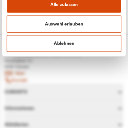
Alle zulassen
Auswahl erlauben
Ablehnen
CURANTO - eine Marke der EGN
Entsorgungsgesellschaft Niederrhein mbH
Greefsallee 1-5
41747 Viersen
E-Mail
Kontakt
CURANTO
Informationen
Abfallarten