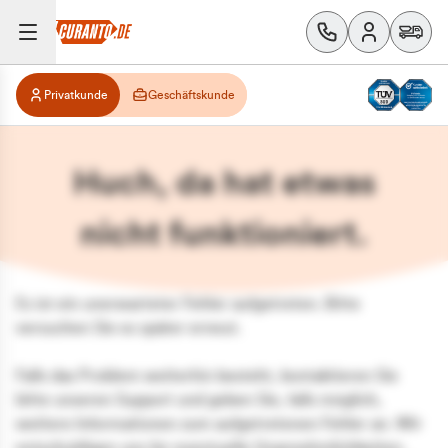
Privatkunde
Geschäftskunde
Huch, da hat etwas
nicht funktioniert.
Es ist ein unerwarteter Fehler aufgetreten. Bitte
versuchen Sie es später erneut.
Falls das Problem weiterhin besteht, kontaktieren Sie
bitte unseren Support und geben Sie, falls möglich,
weitere Informationen zum aufgetretenen Fehler an. Wir