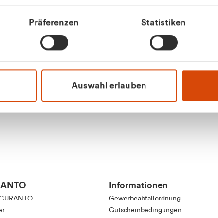
Präferenzen
Statistiken
Apilash Balanes
Vertrieb - Gewerbeku
0216 237 69050
Auswahl erlauben
RANTO
Informationen
 CURANTO
Gewerbeabfallordnung
er
Gutscheinbedingungen