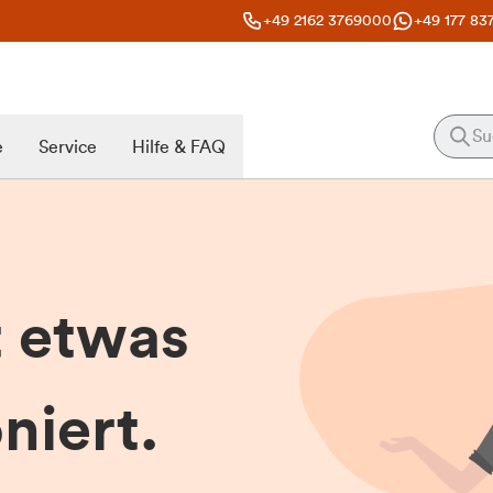
+49 2162 3769000
+49 177 83
e
Service
Hilfe & FAQ
t etwas
niert.