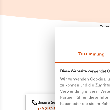
Es is
erneu
Falls
Suppo
Zustimmung
aufge
Unann
Zum
Diese Webseite verwendet C
Oder
Wir verwenden Cookies, um
zu können und die Zugriff
Verwendung unserer Websi
Partner führen diese Info
Unsere Service-Hotline
haben oder die sie im Ra
+49 2162 3769000