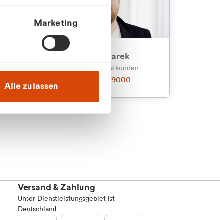
Marketing
an
Julian Marek
nden
Vertrieb - Privatkunden
0216 237 69000
Alle zulassen
Versand & Zahlung
Unser Dienstleistungsgebiet ist
Deutschland.