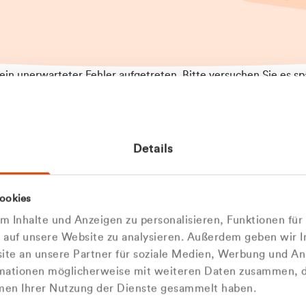
t ein unerwarteter Fehler aufgetreten. Bitte versuchen Sie es sp
t.
 das Problem weiterhin besteht, kontaktieren Sie bitte unseren
rt und geben Sie, falls möglich, weitere Informationen zum
Details
tretenen Fehler an. Wir entschuldigen uns für eventuelle
ehmlichkeiten.
 Abfallberater
Zur Startseite
ookies
 kontaktieren Sie uns persö
 Inhalte und Anzeigen zu personalisieren, Funktionen für
e auf unsere Website zu analysieren. Außerdem geben wir I
Wir sind gerne für Sie da
te an unsere Partner für soziale Medien, Werbung und An
rmationen möglicherweise mit weiteren Daten zusammen, di
hmen Ihrer Nutzung der Dienste gesammelt haben.