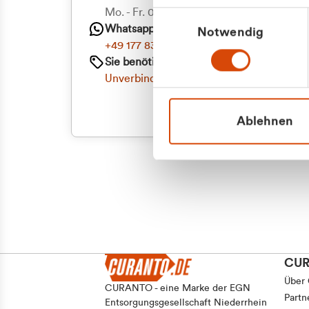
Mo. - Fr. 08.00 - 16:30 Uhr
Einwilligungsauswahl
Whatsapp
Notwendig
+49 177 8376058
Sie benötigen ein individuelles Angebot?
Unverbindliche Anfrage stellen
Ablehnen
CU
Über
CURANTO - eine Marke der EGN
Partn
Entsorgungsgesellschaft Niederrhein