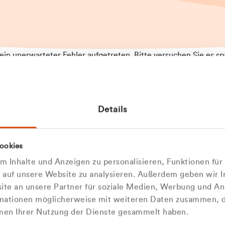
t ein unerwarteter Fehler aufgetreten. Bitte versuchen Sie es sp
t.
 das Problem weiterhin besteht, kontaktieren Sie bitte unseren
rt und geben Sie, falls möglich, weitere Informationen zum
Details
tretenen Fehler an. Wir entschuldigen uns für eventuelle
ehmlichkeiten.
 Abfallberater
Zur Startseite
ookies
u welcher
 kontaktieren Sie uns persö
 Inhalte und Anzeigen zu personalisieren, Funktionen für
dengruppe
e auf unsere Website zu analysieren. Außerdem geben wir I
Wir sind gerne für Sie da
te an unsere Partner für soziale Medien, Werbung und An
rmationen möglicherweise mit weiteren Daten zusammen, di
hören Sie?
hmen Ihrer Nutzung der Dienste gesammelt haben.