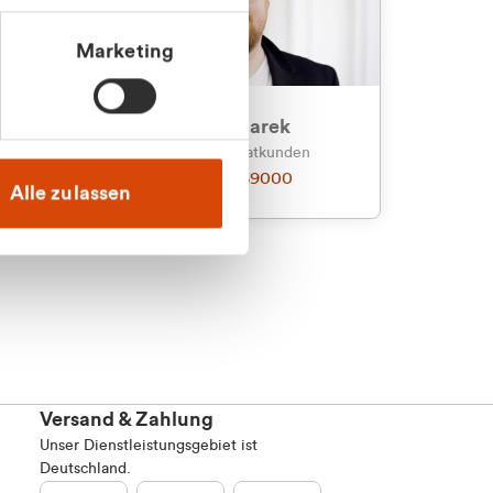
Marketing
an
Julian Marek
nden
Vertrieb - Privatkunden
0216 237 69000
Alle zulassen
Versand & Zahlung
Unser Dienstleistungsgebiet ist
Deutschland.