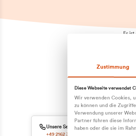
Es is
erneu
Falls
Suppo
Zustimmung
aufge
Unann
Zum
Diese Webseite verwendet C
Z
Oder
Wir verwenden Cookies, um
Kun
zu können und die Zugriff
Verwendung unserer Websi
Partner führen diese Info
ge
Unsere Service-Hotline
haben oder die sie im Ra
+49 2162 3769000