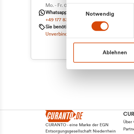
Priva
Mo. - Fr. 08.00 - 16:30 Uhr
Einwilligungsauswahl
Whatsapp
Notwendig
Geschäf
+49 177 8376058
Sie benötigen ein individuelles Angebot?
Unverbindliche Anfrage stellen
Ablehnen
CU
Über
CURANTO - eine Marke der EGN
Partn
Entsorgungsgesellschaft Niederrhein