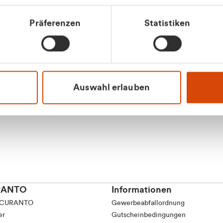
tkunde (inkl. MwSt.)
Präferenzen
Statistiken
tskunde (exkl. MwSt.)
Apilash Balanes
Vertrieb - Gewerbeku
0216 237 69050
Auswahl erlauben
RANTO
Informationen
 CURANTO
Gewerbeabfallordnung
er
Gutscheinbedingungen