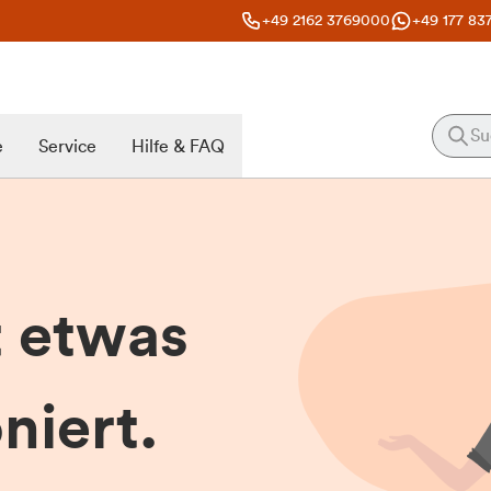
+49 2162 3769000
+49 177 83
e
Service
Hilfe & FAQ
t etwas
niert.