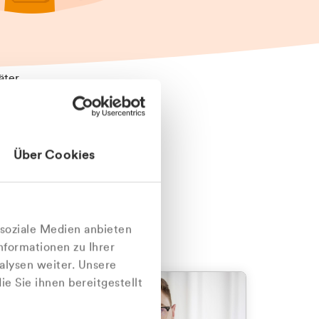
äter
Über Cookies
nlich
 soziale Medien anbieten
nformationen zu Ihrer
alysen weiter. Unsere
e Sie ihnen bereitgestellt