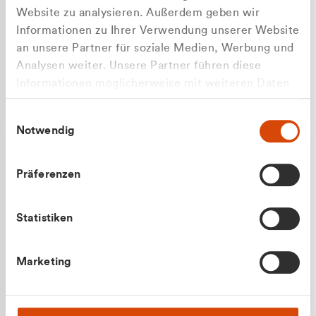
Website zu analysieren. Außerdem geben wir
Informationen zu Ihrer Verwendung unserer Website
an unsere Partner für soziale Medien, Werbung und
Analysen weiter. Unsere Partner führen diese
Apilash Balanesan
Informationen möglicherweise mit weiteren Daten
Vertrieb - Gewerbekunden
Zu welcher Kundengruppe
zusammen, die Sie ihnen bereitgestellt haben oder
0216 237 69050
Einwilligungsauswahl
die sie im Rahmen Ihrer Nutzung der Dienste
gehören Sie?
Notwendig
gesammelt haben.
Privatkunde (inkl. MwSt.)
Präferenzen
Geschäftskunde (exkl. MwSt.)
Statistiken
Julian Marek
Marketing
Vertrieb - Privatkunden
0216 237 69000