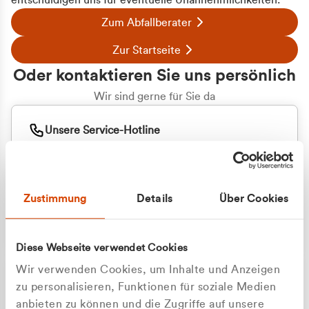
entschuldigen uns für eventuelle Unannehmlichkeiten.
Zum Abfallberater
Zur Startseite
Oder kontaktieren Sie uns persönlich
Wir sind gerne für Sie da
Unsere Service-Hotline
+49 2162 3769000
Mo. - Fr. 08.00 - 16:30 Uhr
Whatsapp
+49 177 8376058
Zustimmung
Details
Über Cookies
Sie benötigen ein individuelles Angebot?
Unverbindliche Anfrage stellen
Diese Webseite verwendet Cookies
Wir verwenden Cookies, um Inhalte und Anzeigen
zu personalisieren, Funktionen für soziale Medien
anbieten zu können und die Zugriffe auf unsere