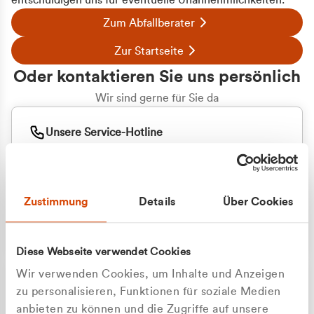
entschuldigen uns für eventuelle Unannehmlichkeiten.
Zum Abfallberater
Zur Startseite
Oder kontaktieren Sie uns persönlich
Wir sind gerne für Sie da
Unsere Service-Hotline
+49 2162 3769000
Mo. - Fr. 08.00 - 16:30 Uhr
Whatsapp
+49 177 8376058
Zustimmung
Details
Über Cookies
Sie benötigen ein individuelles Angebot?
Unverbindliche Anfrage stellen
Diese Webseite verwendet Cookies
Wir verwenden Cookies, um Inhalte und Anzeigen
zu personalisieren, Funktionen für soziale Medien
anbieten zu können und die Zugriffe auf unsere