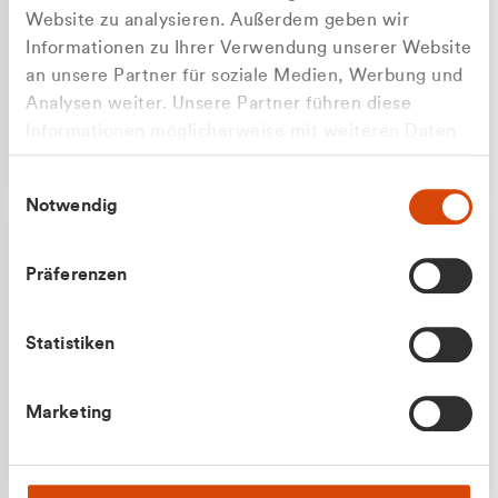
Website zu analysieren. Außerdem geben wir
Informationen zu Ihrer Verwendung unserer Website
an unsere Partner für soziale Medien, Werbung und
Analysen weiter. Unsere Partner führen diese
Apilash Balanesan
Informationen möglicherweise mit weiteren Daten
Vertrieb - Gewerbekunden
zusammen, die Sie ihnen bereitgestellt haben oder
0216 237 69050
Einwilligungsauswahl
die sie im Rahmen Ihrer Nutzung der Dienste
Notwendig
gesammelt haben.
Präferenzen
Statistiken
Julian Marek
Marketing
Vertrieb - Privatkunden
0216 237 69000