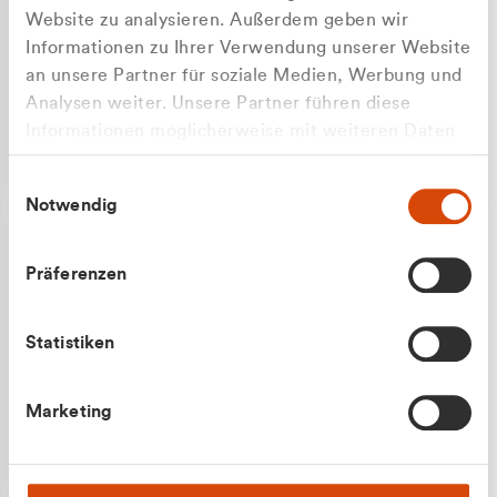
Website zu analysieren. Außerdem geben wir
Informationen zu Ihrer Verwendung unserer Website
an unsere Partner für soziale Medien, Werbung und
Analysen weiter. Unsere Partner führen diese
Apilash Balanesan
Informationen möglicherweise mit weiteren Daten
Vertrieb - Gewerbekunden
zusammen, die Sie ihnen bereitgestellt haben oder
0216 237 69050
Einwilligungsauswahl
die sie im Rahmen Ihrer Nutzung der Dienste
Notwendig
gesammelt haben.
Präferenzen
Statistiken
Julian Marek
Marketing
Vertrieb - Privatkunden
0216 237 69000