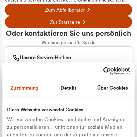
entschuldigen uns für eventuelle Unannehmlichkeiten.
Zum Abfallberater
Zur Startseite
Oder kontaktieren Sie uns persönlich
Wir sind gerne für Sie da
Unsere Service-Hotline
+49 2162 3769000
Mo. - Fr. 08.00 - 16:30 Uhr
Whatsapp
+49 177 8376058
Zustimmung
Details
Über Cookies
Sie benötigen ein individuelles Angebot?
Unverbindliche Anfrage stellen
Diese Webseite verwendet Cookies
Wir verwenden Cookies, um Inhalte und Anzeigen
zu personalisieren, Funktionen für soziale Medien
anbieten zu können und die Zugriffe auf unsere