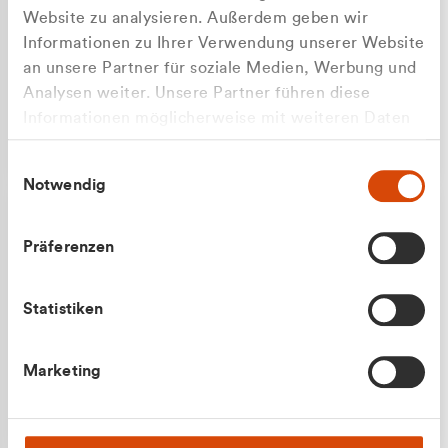
Website zu analysieren. Außerdem geben wir
Informationen zu Ihrer Verwendung unserer Website
an unsere Partner für soziale Medien, Werbung und
Analysen weiter. Unsere Partner führen diese
Apilash Balanesan
Informationen möglicherweise mit weiteren Daten
Vertrieb - Gewerbekunden
zusammen, die Sie ihnen bereitgestellt haben oder
0216 237 69050
Einwilligungsauswahl
die sie im Rahmen Ihrer Nutzung der Dienste
Notwendig
gesammelt haben.
Präferenzen
Statistiken
Julian Marek
Marketing
Vertrieb - Privatkunden
0216 237 69000