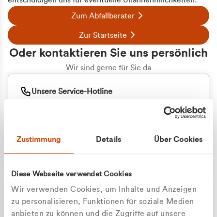
entschuldigen uns für eventuelle Unannehmlichkeiten.
Zum Abfallberater
Zur Startseite
Oder kontaktieren Sie uns persönlich
Wir sind gerne für Sie da
Unsere Service-Hotline
+49 2162 3769000
Mo. - Fr. 08.00 - 16:30 Uhr
Whatsapp
+49 177 8376058
Zustimmung
Details
Über Cookies
Sie benötigen ein individuelles Angebot?
Unverbindliche Anfrage stellen
Diese Webseite verwendet Cookies
Wir verwenden Cookies, um Inhalte und Anzeigen
zu personalisieren, Funktionen für soziale Medien
anbieten zu können und die Zugriffe auf unsere