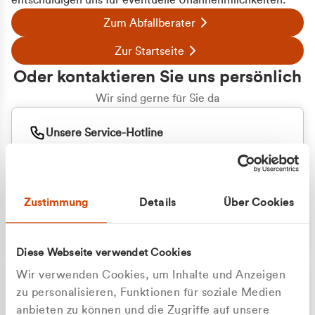
entschuldigen uns für eventuelle Unannehmlichkeiten.
Zum Abfallberater
Zur Startseite
Oder kontaktieren Sie uns persönlich
Wir sind gerne für Sie da
Unsere Service-Hotline
+49 2162 3769000
Mo. - Fr. 08.00 - 16:30 Uhr
Whatsapp
+49 177 8376058
Zustimmung
Details
Über Cookies
Sie benötigen ein individuelles Angebot?
Unverbindliche Anfrage stellen
Diese Webseite verwendet Cookies
Wir verwenden Cookies, um Inhalte und Anzeigen
zu personalisieren, Funktionen für soziale Medien
anbieten zu können und die Zugriffe auf unsere