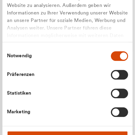
Website zu analysieren. Außerdem geben wir
Informationen zu Ihrer Verwendung unserer Website
an unsere Partner für soziale Medien, Werbung und
Analysen weiter. Unsere Partner führen diese
Apilash Balanesan
Informationen möglicherweise mit weiteren Daten
Vertrieb - Gewerbekunden
Zu welcher Kundengruppe
zusammen, die Sie ihnen bereitgestellt haben oder
0216 237 69050
Einwilligungsauswahl
die sie im Rahmen Ihrer Nutzung der Dienste
gehören Sie?
Notwendig
gesammelt haben.
Privatkunde (inkl. MwSt.)
Präferenzen
Geschäftskunde (exkl. MwSt.)
Statistiken
Julian Marek
Marketing
Vertrieb - Privatkunden
0216 237 69000