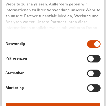
Website zu analysieren. Außerdem geben wir
Informationen zu Ihrer Verwendung unserer Website
an unsere Partner für soziale Medien, Werbung und
Analysen weiter. Unsere Partner führen diese
Apilash Balanesan
Informationen möglicherweise mit weiteren Daten
Vertrieb - Gewerbekunden
zusammen, die Sie ihnen bereitgestellt haben oder
0216 237 69050
Einwilligungsauswahl
die sie im Rahmen Ihrer Nutzung der Dienste
Notwendig
gesammelt haben.
Präferenzen
Statistiken
Julian Marek
Marketing
Vertrieb - Privatkunden
0216 237 69000