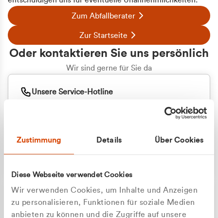
entschuldigen uns für eventuelle Unannehmlichkeiten.
Zum Abfallberater
Zur Startseite
Oder kontaktieren Sie uns persönlich
Wir sind gerne für Sie da
Unsere Service-Hotline
+49 2162 3769000
Mo. - Fr. 08.00 - 16:30 Uhr
Whatsapp
+49 177 8376058
Zustimmung
Details
Über Cookies
Sie benötigen ein individuelles Angebot?
Unverbindliche Anfrage stellen
Diese Webseite verwendet Cookies
Wir verwenden Cookies, um Inhalte und Anzeigen
zu personalisieren, Funktionen für soziale Medien
anbieten zu können und die Zugriffe auf unsere