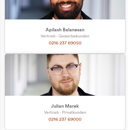
Apilash Balanesan
Vertrieb - Gewerbekunden
Zu welcher Kundengruppe
0216 237 69050
gehören Sie?
Privatkunde (inkl. MwSt.)
Geschäftskunde (exkl. MwSt.)
Julian Marek
Vertrieb - Privatkunden
0216 237 69000