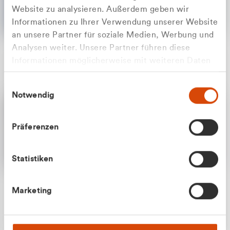
Website zu analysieren. Außerdem geben wir
Informationen zu Ihrer Verwendung unserer Website
an unsere Partner für soziale Medien, Werbung und
Analysen weiter. Unsere Partner führen diese
Apilash Balanesan
Informationen möglicherweise mit weiteren Daten
Vertrieb - Gewerbekunden
Zu welcher Kundengruppe
zusammen, die Sie ihnen bereitgestellt haben oder
0216 237 69050
Einwilligungsauswahl
die sie im Rahmen Ihrer Nutzung der Dienste
gehören Sie?
Notwendig
gesammelt haben.
Privatkunde (inkl. MwSt.)
Präferenzen
Geschäftskunde (exkl. MwSt.)
Statistiken
Julian Marek
Marketing
Vertrieb - Privatkunden
0216 237 69000