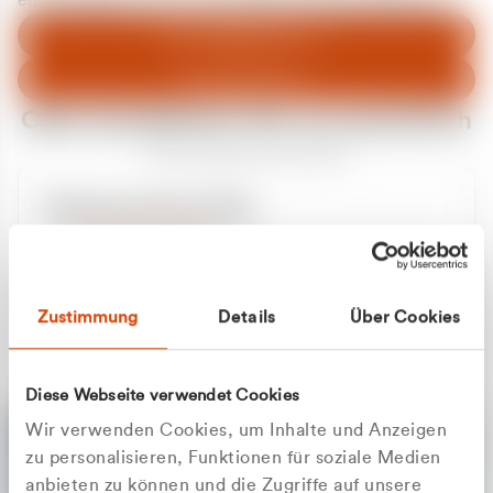
entschuldigen uns für eventuelle Unannehmlichkeiten.
Zum Abfallberater
Zur Startseite
Oder kontaktieren Sie uns persönlich
Wir sind gerne für Sie da
Unsere Service-Hotline
+49 2162 3769000
Mo. - Fr. 08.00 - 16:30 Uhr
Whatsapp
+49 177 8376058
Zustimmung
Details
Über Cookies
Sie benötigen ein individuelles Angebot?
Unverbindliche Anfrage stellen
Diese Webseite verwendet Cookies
Wir verwenden Cookies, um Inhalte und Anzeigen
zu personalisieren, Funktionen für soziale Medien
anbieten zu können und die Zugriffe auf unsere