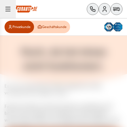
Privatkunde
Geschäftskunde
Huch, da hat etwas
nicht funktioniert.
Es ist ein unerwarteter Fehler aufgetreten. Bitte
versuchen Sie es später erneut.
Falls das Problem weiterhin besteht, kontaktieren Sie
bitte unseren Support und geben Sie, falls möglich,
weitere Informationen zum aufgetretenen Fehler an. Wir