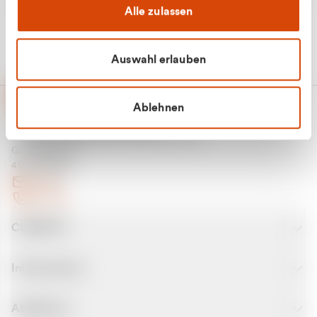
Alle zulassen
Auswahl erlauben
Ablehnen
CURANTO - eine Marke der EGN
Entsorgungsgesellschaft Niederrhein mbH
Greefsallee 1-5
41747 Viersen
E-Mail
Kontakt
CURANTO
Informationen
Abfallarten