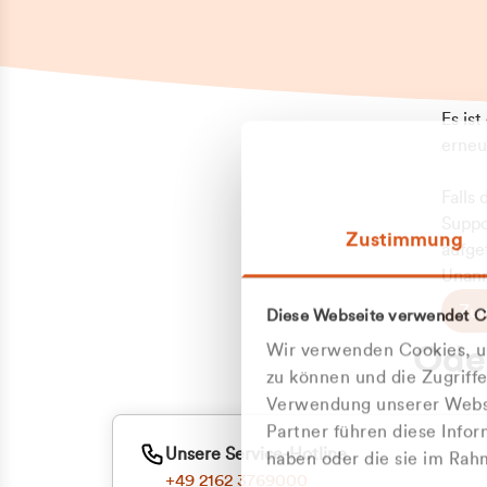
Es is
erneu
Falls
Suppo
Zustimmung
aufge
Unann
Zum
Diese Webseite verwendet C
Z
Oder
Wir verwenden Cookies, um
Kun
zu können und die Zugriff
Verwendung unserer Websi
Partner führen diese Info
ge
Unsere Service-Hotline
haben oder die sie im Ra
+49 2162 3769000