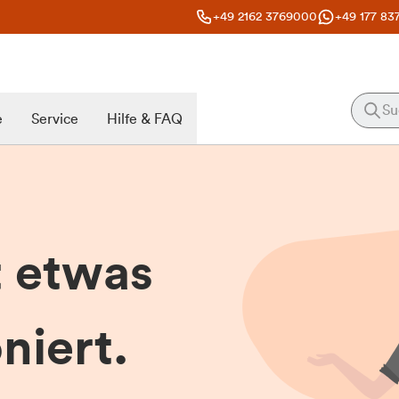
+49 2162 3769000
+49 177 83
e
Service
Hilfe & FAQ
t etwas
niert.