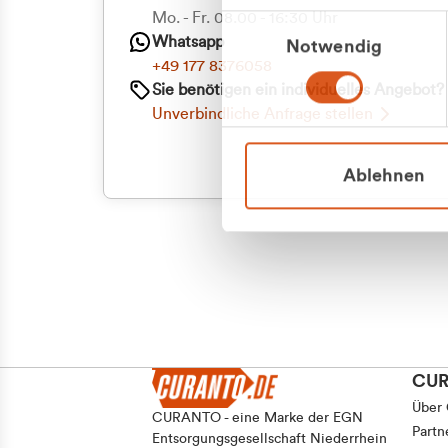
Priva
Mo. - Fr. 08.00 - 16:30 Uhr
Einwilligungsauswahl
Whatsapp
Notwendig
Geschäf
+49 177 8376058
Sie benötigen ein individuelles Angebot?
Unverbindliche Anfrage stellen
Ablehnen
CU
Über
CURANTO - eine Marke der EGN
Partn
Entsorgungsgesellschaft Niederrhein