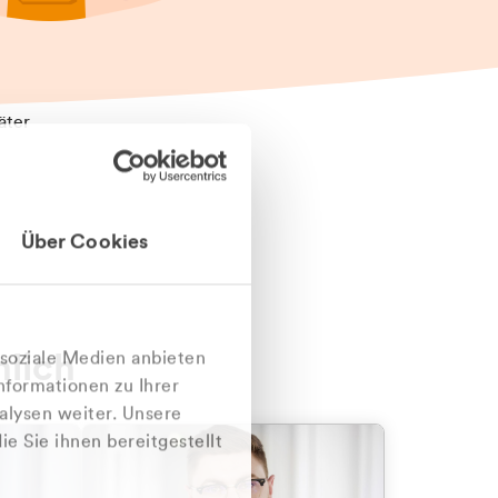
äter
Über Cookies
nlich
 soziale Medien anbieten
nformationen zu Ihrer
alysen weiter. Unsere
e Sie ihnen bereitgestellt