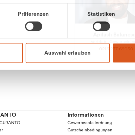
tkunde (inkl. MwSt.)
Präferenzen
Statistiken
tskunde (exkl. MwSt.)
Apilash Balanes
Vertrieb - Gewerbeku
0216 237 69050
Auswahl erlauben
RANTO
Informationen
 CURANTO
Gewerbeabfallordnung
er
Gutscheinbedingungen