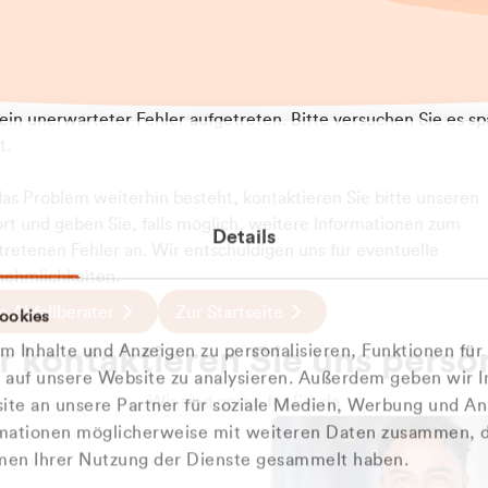
t ein unerwarteter Fehler aufgetreten. Bitte versuchen Sie es sp
t.
 das Problem weiterhin besteht, kontaktieren Sie bitte unseren
rt und geben Sie, falls möglich, weitere Informationen zum
Details
tretenen Fehler an. Wir entschuldigen uns für eventuelle
ehmlichkeiten.
 Abfallberater
Zur Startseite
ookies
u welcher
 kontaktieren Sie uns persö
 Inhalte und Anzeigen zu personalisieren, Funktionen für
dengruppe
e auf unsere Website zu analysieren. Außerdem geben wir I
Wir sind gerne für Sie da
te an unsere Partner für soziale Medien, Werbung und An
rmationen möglicherweise mit weiteren Daten zusammen, di
hören Sie?
hmen Ihrer Nutzung der Dienste gesammelt haben.