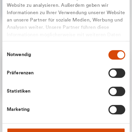
Website zu analysieren. Außerdem geben wir
Informationen zu Ihrer Verwendung unserer Website
an unsere Partner für soziale Medien, Werbung und
Analysen weiter. Unsere Partner führen diese
Apilash Balanesan
Informationen möglicherweise mit weiteren Daten
Vertrieb - Gewerbekunden
Zu welcher Kundengruppe
zusammen, die Sie ihnen bereitgestellt haben oder
0216 237 69050
Einwilligungsauswahl
die sie im Rahmen Ihrer Nutzung der Dienste
gehören Sie?
Notwendig
gesammelt haben.
Privatkunde (inkl. MwSt.)
Präferenzen
Geschäftskunde (exkl. MwSt.)
Statistiken
Julian Marek
Marketing
Vertrieb - Privatkunden
0216 237 69000