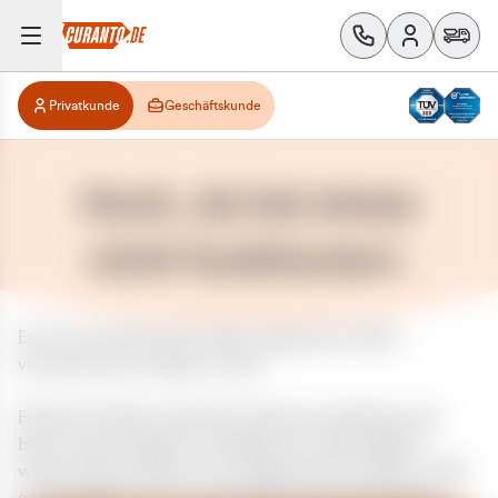
Privatkunde
Geschäftskunde
Huch, da hat etwas
nicht funktioniert.
Es ist ein unerwarteter Fehler aufgetreten. Bitte
versuchen Sie es später erneut.
Falls das Problem weiterhin besteht, kontaktieren Sie
bitte unseren Support und geben Sie, falls möglich,
weitere Informationen zum aufgetretenen Fehler an. Wir