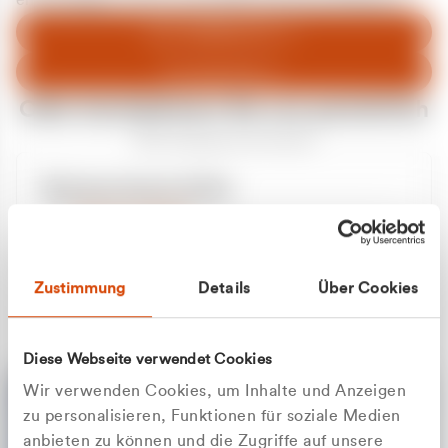
entschuldigen uns für eventuelle Unannehmlichkeiten.
Zum Abfallberater
Zur Startseite
Oder kontaktieren Sie uns persönlich
Wir sind gerne für Sie da
Unsere Service-Hotline
+49 2162 3769000
Mo. - Fr. 08.00 - 16:30 Uhr
Whatsapp
+49 177 8376058
Zustimmung
Details
Über Cookies
Sie benötigen ein individuelles Angebot?
Unverbindliche Anfrage stellen
Diese Webseite verwendet Cookies
Wir verwenden Cookies, um Inhalte und Anzeigen
zu personalisieren, Funktionen für soziale Medien
anbieten zu können und die Zugriffe auf unsere