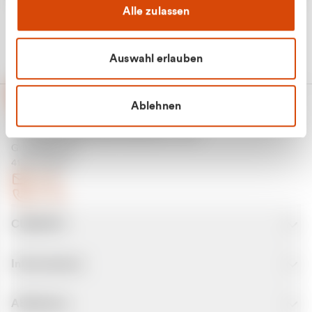
Alle zulassen
Auswahl erlauben
Ablehnen
CURANTO - eine Marke der EGN
Entsorgungsgesellschaft Niederrhein mbH
Greefsallee 1-5
41747 Viersen
E-Mail
Kontakt
CURANTO
Informationen
Abfallarten