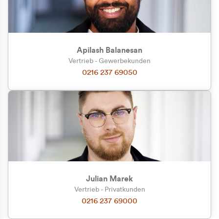
Apilash Balanesan
Vertrieb - Gewerbekunden
Zu welcher Kundengruppe
0216 237 69050
gehören Sie?
Privatkunde (inkl. MwSt.)
Geschäftskunde (exkl. MwSt.)
Julian Marek
Vertrieb - Privatkunden
0216 237 69000