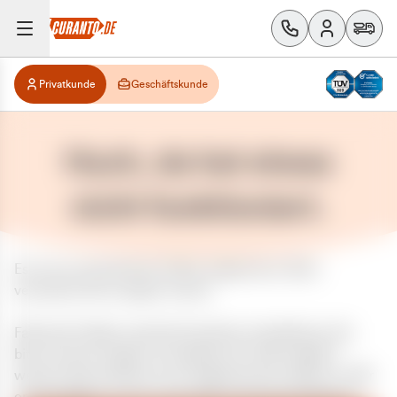
Privatkunde
Geschäftskunde
Huch, da hat etwas
nicht funktioniert.
Es ist ein unerwarteter Fehler aufgetreten. Bitte
versuchen Sie es später erneut.
Falls das Problem weiterhin besteht, kontaktieren Sie
bitte unseren Support und geben Sie, falls möglich,
weitere Informationen zum aufgetretenen Fehler an. Wir