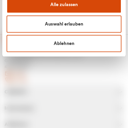
Alle zulassen
Auswahl erlauben
Ablehnen
CURANTO - eine Marke der EGN
Entsorgungsgesellschaft Niederrhein mbH
Greefsallee 1-5
41747 Viersen
E-Mail
Kontakt
CURANTO
Informationen
Abfallarten