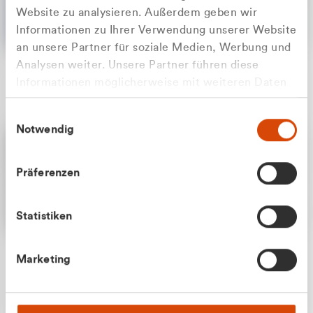
Website zu analysieren. Außerdem geben wir
Informationen zu Ihrer Verwendung unserer Website
an unsere Partner für soziale Medien, Werbung und
Analysen weiter. Unsere Partner führen diese
Apilash Balanesan
Informationen möglicherweise mit weiteren Daten
Vertrieb - Gewerbekunden
Zu welcher Kundengruppe
zusammen, die Sie ihnen bereitgestellt haben oder
0216 237 69050
Einwilligungsauswahl
die sie im Rahmen Ihrer Nutzung der Dienste
gehören Sie?
Notwendig
gesammelt haben.
Privatkunde (inkl. MwSt.)
Präferenzen
Geschäftskunde (exkl. MwSt.)
Statistiken
Julian Marek
Marketing
Vertrieb - Privatkunden
0216 237 69000