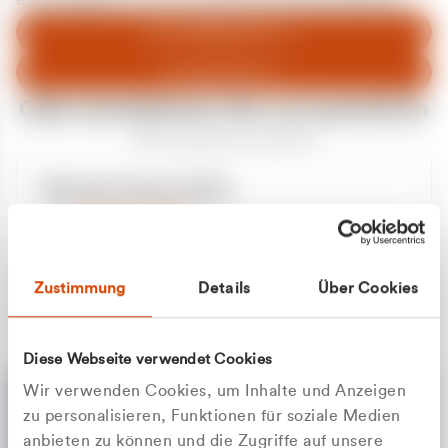
entschuldigen uns für eventuelle Unannehmlichkeiten.
Zum Abfallberater
Zur Startseite
Oder kontaktieren Sie uns persönlich
Wir sind gerne für Sie da
Unsere Service-Hotline
+49 2162 3769000
Mo. - Fr. 08.00 - 16:30 Uhr
Whatsapp
+49 177 8376058
Zustimmung
Details
Über Cookies
Sie benötigen ein individuelles Angebot?
Unverbindliche Anfrage stellen
Diese Webseite verwendet Cookies
Wir verwenden Cookies, um Inhalte und Anzeigen
zu personalisieren, Funktionen für soziale Medien
anbieten zu können und die Zugriffe auf unsere