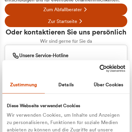
entschuldigen uns für eventuelle Unannehmlichkeiten.
Zum Abfallberater
Zur Startseite
Oder kontaktieren Sie uns persönlich
Wir sind gerne für Sie da
Unsere Service-Hotline
+49 2162 3769000
Mo. - Fr. 08.00 - 16:30 Uhr
Whatsapp
+49 177 8376058
Zustimmung
Details
Über Cookies
Sie benötigen ein individuelles Angebot?
Unverbindliche Anfrage stellen
Diese Webseite verwendet Cookies
Wir verwenden Cookies, um Inhalte und Anzeigen
zu personalisieren, Funktionen für soziale Medien
anbieten zu können und die Zugriffe auf unsere