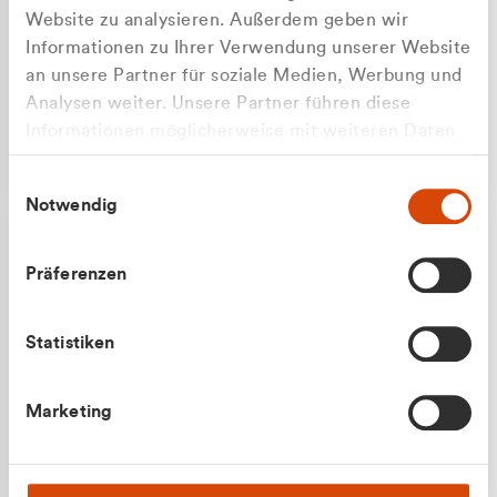
Website zu analysieren. Außerdem geben wir
Informationen zu Ihrer Verwendung unserer Website
an unsere Partner für soziale Medien, Werbung und
Analysen weiter. Unsere Partner führen diese
Apilash Balanesan
Informationen möglicherweise mit weiteren Daten
Vertrieb - Gewerbekunden
Zu welcher Kundengruppe
zusammen, die Sie ihnen bereitgestellt haben oder
0216 237 69050
Einwilligungsauswahl
die sie im Rahmen Ihrer Nutzung der Dienste
gehören Sie?
Notwendig
gesammelt haben.
Privatkunde (inkl. MwSt.)
Präferenzen
Geschäftskunde (exkl. MwSt.)
Statistiken
Julian Marek
Marketing
Vertrieb - Privatkunden
0216 237 69000