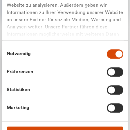
Website zu analysieren. Außerdem geben wir
Informationen zu Ihrer Verwendung unserer Website
an unsere Partner für soziale Medien, Werbung und
Analysen weiter. Unsere Partner führen diese
Apilash Balanesan
Informationen möglicherweise mit weiteren Daten
Vertrieb - Gewerbekunden
Zu welcher Kundengruppe
zusammen, die Sie ihnen bereitgestellt haben oder
0216 237 69050
Einwilligungsauswahl
die sie im Rahmen Ihrer Nutzung der Dienste
gehören Sie?
Notwendig
gesammelt haben.
Privatkunde (inkl. MwSt.)
Präferenzen
Geschäftskunde (exkl. MwSt.)
Statistiken
Julian Marek
Marketing
Vertrieb - Privatkunden
0216 237 69000