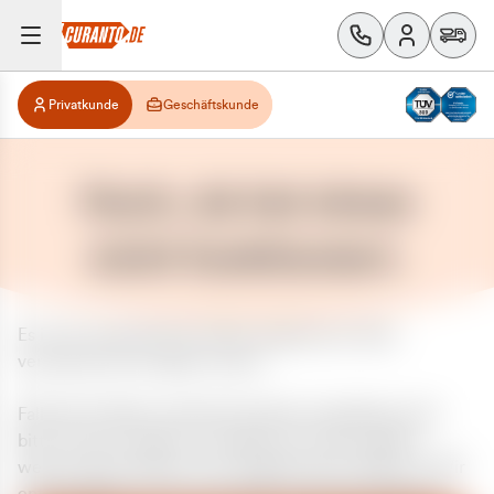
Privatkunde
Geschäftskunde
Huch, da hat etwas
nicht funktioniert.
Es ist ein unerwarteter Fehler aufgetreten. Bitte
versuchen Sie es später erneut.
Falls das Problem weiterhin besteht, kontaktieren Sie
bitte unseren Support und geben Sie, falls möglich,
weitere Informationen zum aufgetretenen Fehler an. Wir