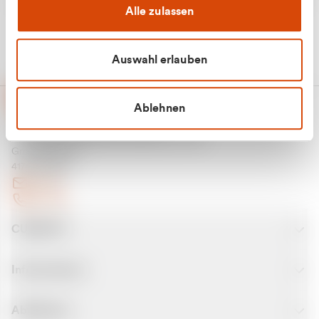
Alle zulassen
Auswahl erlauben
Ablehnen
CURANTO - eine Marke der EGN
Entsorgungsgesellschaft Niederrhein mbH
Greefsallee 1-5
41747 Viersen
E-Mail
Kontakt
CURANTO
Informationen
Abfallarten