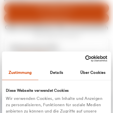
entschuldigen uns für eventuelle Unannehmlichkeiten.
Zum Abfallberater
Zur Startseite
Oder kontaktieren Sie uns persönlich
Wir sind gerne für Sie da
Unsere Service-Hotline
+49 2162 3769000
Mo. - Fr. 08.00 - 16:30 Uhr
Whatsapp
+49 177 8376058
Zustimmung
Details
Über Cookies
Sie benötigen ein individuelles Angebot?
Unverbindliche Anfrage stellen
Diese Webseite verwendet Cookies
Wir verwenden Cookies, um Inhalte und Anzeigen
zu personalisieren, Funktionen für soziale Medien
anbieten zu können und die Zugriffe auf unsere