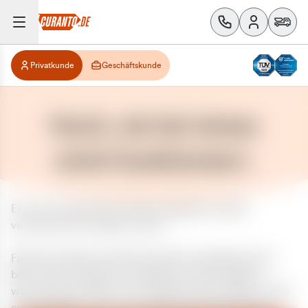
Privatkunde
Geschäftskunde
Huch, da hat etwas
nicht funktioniert.
Es ist ein unerwarteter Fehler aufgetreten. Bitte
versuchen Sie es später erneut.
Falls das Problem weiterhin besteht, kontaktieren Sie
bitte unseren Support und geben Sie, falls möglich,
weitere Informationen zum aufgetretenen Fehler an. Wir