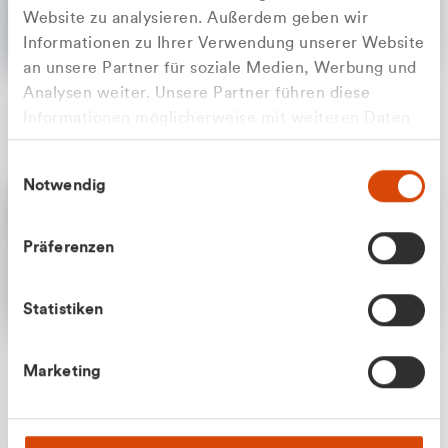
Website zu analysieren. Außerdem geben wir
Informationen zu Ihrer Verwendung unserer Website
an unsere Partner für soziale Medien, Werbung und
Analysen weiter. Unsere Partner führen diese
Apilash Balanesan
Informationen möglicherweise mit weiteren Daten
Vertrieb - Gewerbekunden
Zu welcher Kundengruppe
zusammen, die Sie ihnen bereitgestellt haben oder
0216 237 69050
Einwilligungsauswahl
die sie im Rahmen Ihrer Nutzung der Dienste
gehören Sie?
Notwendig
gesammelt haben.
Privatkunde (inkl. MwSt.)
Präferenzen
Geschäftskunde (exkl. MwSt.)
Statistiken
Julian Marek
Marketing
Vertrieb - Privatkunden
0216 237 69000