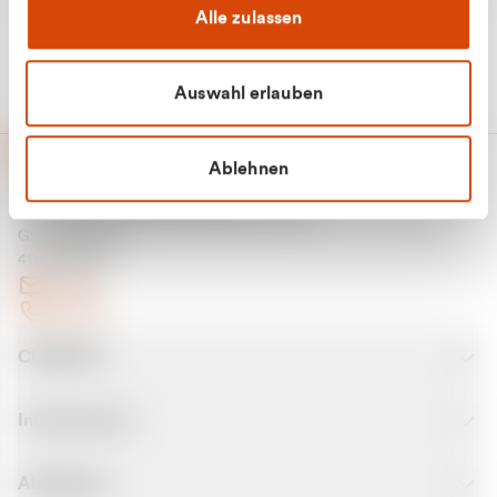
Alle zulassen
Auswahl erlauben
Ablehnen
CURANTO - eine Marke der EGN
Entsorgungsgesellschaft Niederrhein mbH
Greefsallee 1-5
41747 Viersen
E-Mail
Kontakt
CURANTO
Informationen
Abfallarten