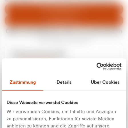
entschuldigen uns für eventuelle Unannehmlichkeiten.
Zum Abfallberater
Zur Startseite
Oder kontaktieren Sie uns persönlich
Wir sind gerne für Sie da
Unsere Service-Hotline
+49 2162 3769000
Mo. - Fr. 08.00 - 16:30 Uhr
Whatsapp
+49 177 8376058
Zustimmung
Details
Über Cookies
Sie benötigen ein individuelles Angebot?
Unverbindliche Anfrage stellen
Diese Webseite verwendet Cookies
Wir verwenden Cookies, um Inhalte und Anzeigen
zu personalisieren, Funktionen für soziale Medien
anbieten zu können und die Zugriffe auf unsere