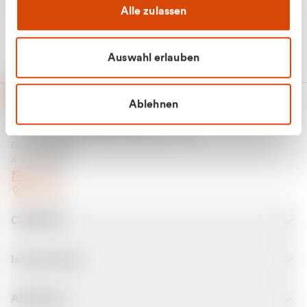
Alle zulassen
Auswahl erlauben
Ablehnen
CURANTO - eine Marke der EGN
Entsorgungsgesellschaft Niederrhein mbH
Greefsallee 1-5
41747 Viersen
E-Mail
Kontakt
CURANTO
Informationen
Abfallarten