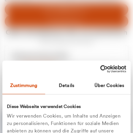
entschuldigen uns für eventuelle Unannehmlichkeiten.
Zum Abfallberater
Zur Startseite
Oder kontaktieren Sie uns persönlich
Wir sind gerne für Sie da
Unsere Service-Hotline
+49 2162 3769000
Mo. - Fr. 08.00 - 16:30 Uhr
Whatsapp
+49 177 8376058
Zustimmung
Details
Über Cookies
Sie benötigen ein individuelles Angebot?
Unverbindliche Anfrage stellen
Diese Webseite verwendet Cookies
Wir verwenden Cookies, um Inhalte und Anzeigen
zu personalisieren, Funktionen für soziale Medien
anbieten zu können und die Zugriffe auf unsere