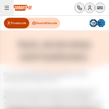
Privatkunde
Geschäftskunde
Huch, da hat etwas
nicht funktioniert.
Es ist ein unerwarteter Fehler aufgetreten. Bitte
versuchen Sie es später erneut.
Falls das Problem weiterhin besteht, kontaktieren Sie
bitte unseren Support und geben Sie, falls möglich,
weitere Informationen zum aufgetretenen Fehler an. Wir