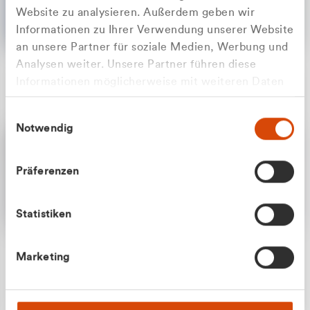
Website zu analysieren. Außerdem geben wir
Informationen zu Ihrer Verwendung unserer Website
an unsere Partner für soziale Medien, Werbung und
Analysen weiter. Unsere Partner führen diese
Apilash Balanesan
Informationen möglicherweise mit weiteren Daten
Vertrieb - Gewerbekunden
Zu welcher Kundengruppe
zusammen, die Sie ihnen bereitgestellt haben oder
0216 237 69050
Einwilligungsauswahl
die sie im Rahmen Ihrer Nutzung der Dienste
gehören Sie?
Notwendig
gesammelt haben.
Privatkunde (inkl. MwSt.)
Präferenzen
Geschäftskunde (exkl. MwSt.)
Statistiken
Julian Marek
Marketing
Vertrieb - Privatkunden
0216 237 69000