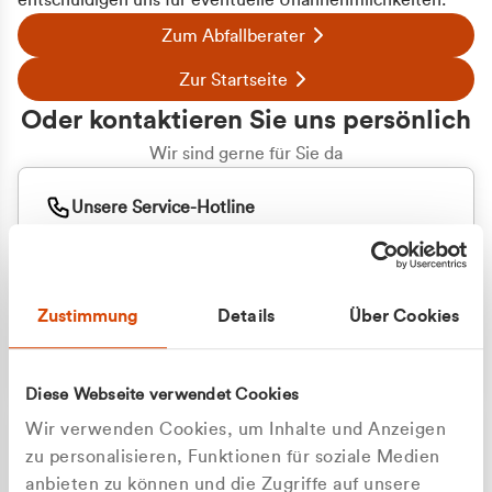
entschuldigen uns für eventuelle Unannehmlichkeiten.
Zum Abfallberater
Zur Startseite
Oder kontaktieren Sie uns persönlich
Wir sind gerne für Sie da
Unsere Service-Hotline
+49 2162 3769000
Mo. - Fr. 08.00 - 16:30 Uhr
Whatsapp
+49 177 8376058
Zustimmung
Details
Über Cookies
Sie benötigen ein individuelles Angebot?
Unverbindliche Anfrage stellen
Diese Webseite verwendet Cookies
Wir verwenden Cookies, um Inhalte und Anzeigen
zu personalisieren, Funktionen für soziale Medien
anbieten zu können und die Zugriffe auf unsere