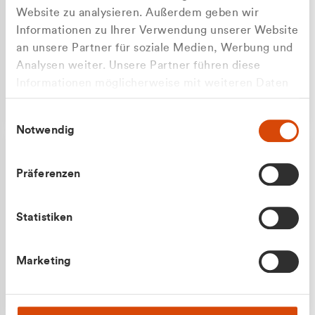
Website zu analysieren. Außerdem geben wir
Informationen zu Ihrer Verwendung unserer Website
an unsere Partner für soziale Medien, Werbung und
Analysen weiter. Unsere Partner führen diese
Apilash Balanesan
Informationen möglicherweise mit weiteren Daten
Vertrieb - Gewerbekunden
zusammen, die Sie ihnen bereitgestellt haben oder
0216 237 69050
Einwilligungsauswahl
die sie im Rahmen Ihrer Nutzung der Dienste
Notwendig
gesammelt haben.
Präferenzen
Statistiken
Julian Marek
Marketing
Vertrieb - Privatkunden
0216 237 69000