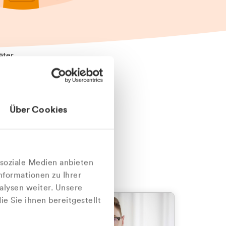
äter
Über Cookies
nlich
 soziale Medien anbieten
nformationen zu Ihrer
alysen weiter. Unsere
e Sie ihnen bereitgestellt