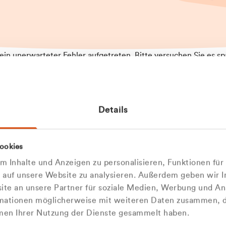
t ein unerwarteter Fehler aufgetreten. Bitte versuchen Sie es sp
t.
 das Problem weiterhin besteht, kontaktieren Sie bitte unseren
rt und geben Sie, falls möglich, weitere Informationen zum
Details
tretenen Fehler an. Wir entschuldigen uns für eventuelle
ehmlichkeiten.
 Abfallberater
Zur Startseite
ookies
u welcher
 kontaktieren Sie uns persö
 Inhalte und Anzeigen zu personalisieren, Funktionen für
dengruppe
e auf unsere Website zu analysieren. Außerdem geben wir I
Wir sind gerne für Sie da
te an unsere Partner für soziale Medien, Werbung und An
rmationen möglicherweise mit weiteren Daten zusammen, di
hören Sie?
hmen Ihrer Nutzung der Dienste gesammelt haben.