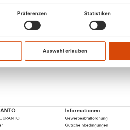
tkunde (inkl. MwSt.)
Präferenzen
Statistiken
tskunde (exkl. MwSt.)
Apilash Balanes
Vertrieb - Gewerbeku
0216 237 69050
Auswahl erlauben
RANTO
Informationen
 CURANTO
Gewerbeabfallordnung
er
Gutscheinbedingungen