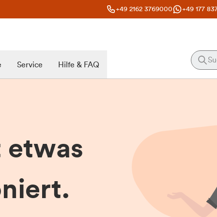
+49 2162 3769000
+49 177 83
e
Service
Hilfe & FAQ
t etwas
niert.