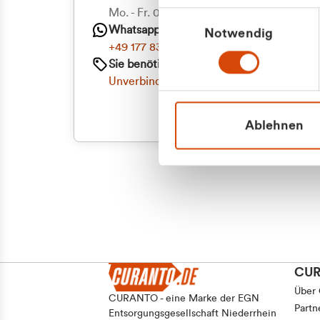
Priva
Mo. - Fr. 08.00 - 16:30 Uhr
Einwilligungsauswahl
Whatsapp
Notwendig
Geschäf
+49 177 8376058
Sie benötigen ein individuelles Angebot?
Unverbindliche Anfrage stellen
Ablehnen
CU
Über
CURANTO - eine Marke der EGN
Partn
Entsorgungsgesellschaft Niederrhein