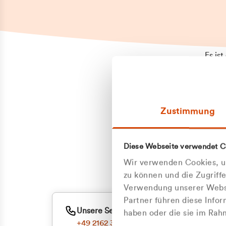
Es is
erneu
Falls
Suppo
Zustimmung
aufge
Unann
Zum
Diese Webseite verwendet C
Z
Oder
Wir verwenden Cookies, um
Kun
zu können und die Zugriff
Verwendung unserer Websi
Partner führen diese Info
ge
Unsere Service-Hotline
haben oder die sie im Ra
+49 2162 3769000