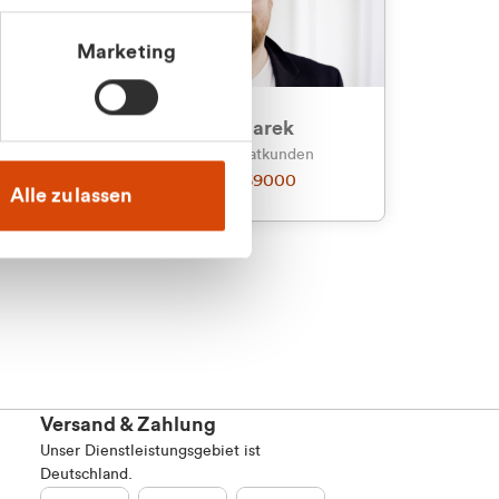
Marketing
an
Julian Marek
nden
Vertrieb - Privatkunden
0216 237 69000
Alle zulassen
Versand & Zahlung
Unser Dienstleistungsgebiet ist
Deutschland.