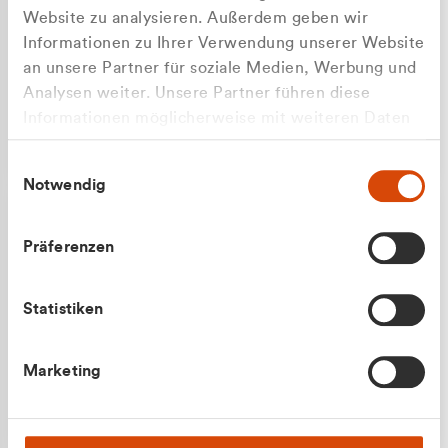
Website zu analysieren. Außerdem geben wir
Informationen zu Ihrer Verwendung unserer Website
an unsere Partner für soziale Medien, Werbung und
Analysen weiter. Unsere Partner führen diese
Apilash Balanesan
Informationen möglicherweise mit weiteren Daten
Vertrieb - Gewerbekunden
Zu welcher Kundengruppe
zusammen, die Sie ihnen bereitgestellt haben oder
0216 237 69050
Einwilligungsauswahl
die sie im Rahmen Ihrer Nutzung der Dienste
gehören Sie?
Notwendig
gesammelt haben.
Privatkunde (inkl. MwSt.)
Präferenzen
Geschäftskunde (exkl. MwSt.)
Statistiken
Julian Marek
Marketing
Vertrieb - Privatkunden
0216 237 69000