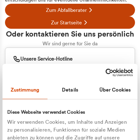
entschuldigen uns für eventuelle Unannehmlichkeiten.
Zum Abfallberater
Zur Startseite
Oder kontaktieren Sie uns persönlich
Wir sind gerne für Sie da
Unsere Service-Hotline
+49 2162 3769000
Mo. - Fr. 08.00 - 16:30 Uhr
Whatsapp
+49 177 8376058
Zustimmung
Details
Über Cookies
Sie benötigen ein individuelles Angebot?
Unverbindliche Anfrage stellen
Diese Webseite verwendet Cookies
Wir verwenden Cookies, um Inhalte und Anzeigen
zu personalisieren, Funktionen für soziale Medien
anbieten zu können und die Zugriffe auf unsere