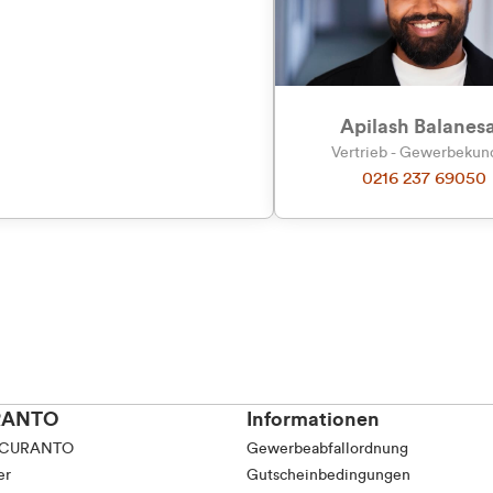
tkunde (inkl. MwSt.)
Präferenzen
Statistiken
tskunde (exkl. MwSt.)
Apilash Balanes
Vertrieb - Gewerbeku
0216 237 69050
Auswahl erlauben
RANTO
Informationen
 CURANTO
Gewerbeabfallordnung
er
Gutscheinbedingungen