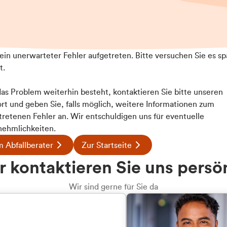
t ein unerwarteter Fehler aufgetreten. Bitte versuchen Sie es sp
t.
 das Problem weiterhin besteht, kontaktieren Sie bitte unseren
rt und geben Sie, falls möglich, weitere Informationen zum
Details
tretenen Fehler an. Wir entschuldigen uns für eventuelle
ehmlichkeiten.
 Abfallberater
Zur Startseite
ookies
u welcher
 kontaktieren Sie uns persö
 Inhalte und Anzeigen zu personalisieren, Funktionen für
dengruppe
e auf unsere Website zu analysieren. Außerdem geben wir I
Wir sind gerne für Sie da
te an unsere Partner für soziale Medien, Werbung und An
rmationen möglicherweise mit weiteren Daten zusammen, di
hören Sie?
hmen Ihrer Nutzung der Dienste gesammelt haben.