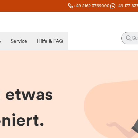
+49 2162 3769000
+49 177 83
e
Service
Hilfe & FAQ
t etwas
niert.