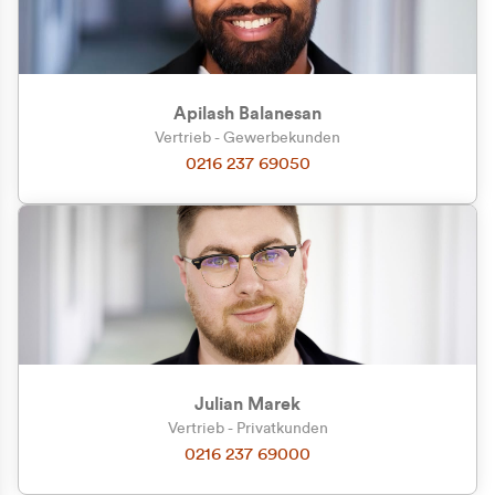
Apilash Balanesan
Vertrieb - Gewerbekunden
Zu welcher Kundengruppe
0216 237 69050
gehören Sie?
Privatkunde (inkl. MwSt.)
Geschäftskunde (exkl. MwSt.)
Julian Marek
Vertrieb - Privatkunden
0216 237 69000