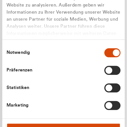
Website zu analysieren. Außerdem geben wir
Informationen zu Ihrer Verwendung unserer Website
an unsere Partner für soziale Medien, Werbung und
Analysen weiter. Unsere Partner führen diese
Apilash Balanesan
Informationen möglicherweise mit weiteren Daten
Vertrieb - Gewerbekunden
zusammen, die Sie ihnen bereitgestellt haben oder
0216 237 69050
Einwilligungsauswahl
die sie im Rahmen Ihrer Nutzung der Dienste
Notwendig
gesammelt haben.
Präferenzen
Statistiken
Julian Marek
Marketing
Vertrieb - Privatkunden
0216 237 69000