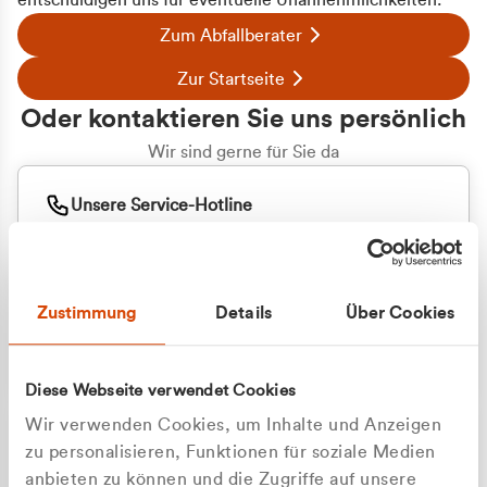
entschuldigen uns für eventuelle Unannehmlichkeiten.
Zum Abfallberater
Zur Startseite
Oder kontaktieren Sie uns persönlich
Wir sind gerne für Sie da
Unsere Service-Hotline
+49 2162 3769000
Mo. - Fr. 08.00 - 16:30 Uhr
Whatsapp
+49 177 8376058
Zustimmung
Details
Über Cookies
Sie benötigen ein individuelles Angebot?
Unverbindliche Anfrage stellen
Diese Webseite verwendet Cookies
Wir verwenden Cookies, um Inhalte und Anzeigen
zu personalisieren, Funktionen für soziale Medien
anbieten zu können und die Zugriffe auf unsere