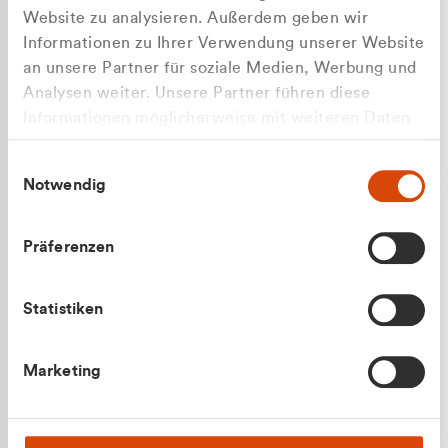
Website zu analysieren. Außerdem geben wir
Informationen zu Ihrer Verwendung unserer Website
an unsere Partner für soziale Medien, Werbung und
Analysen weiter. Unsere Partner führen diese
Apilash Balanesan
Informationen möglicherweise mit weiteren Daten
Vertrieb - Gewerbekunden
zusammen, die Sie ihnen bereitgestellt haben oder
0216 237 69050
Einwilligungsauswahl
die sie im Rahmen Ihrer Nutzung der Dienste
Notwendig
gesammelt haben.
Präferenzen
Statistiken
Julian Marek
Marketing
Vertrieb - Privatkunden
0216 237 69000