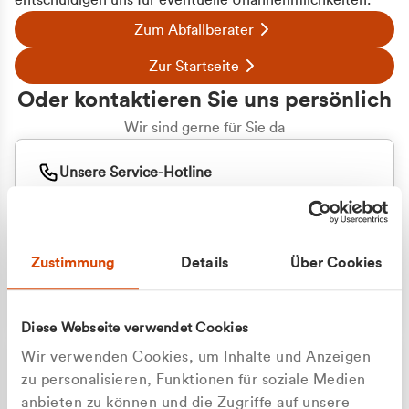
entschuldigen uns für eventuelle Unannehmlichkeiten.
Zum Abfallberater
Zur Startseite
Oder kontaktieren Sie uns persönlich
Wir sind gerne für Sie da
Unsere Service-Hotline
+49 2162 3769000
Mo. - Fr. 08.00 - 16:30 Uhr
Whatsapp
+49 177 8376058
Zustimmung
Details
Über Cookies
Sie benötigen ein individuelles Angebot?
Unverbindliche Anfrage stellen
Diese Webseite verwendet Cookies
Wir verwenden Cookies, um Inhalte und Anzeigen
zu personalisieren, Funktionen für soziale Medien
anbieten zu können und die Zugriffe auf unsere