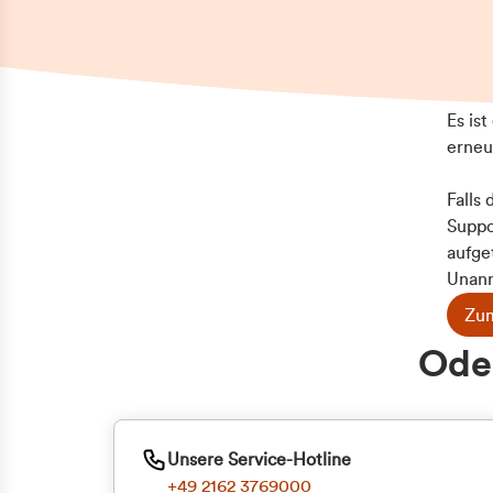
Es is
erneu
Falls
Suppo
aufge
Unann
Zum
Z
Oder
Kun
ge
Unsere Service-Hotline
+49 2162 3769000