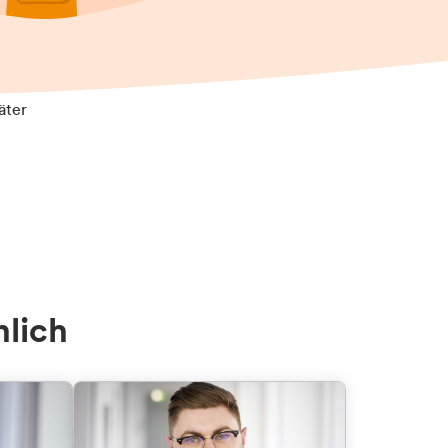
äter
nlich