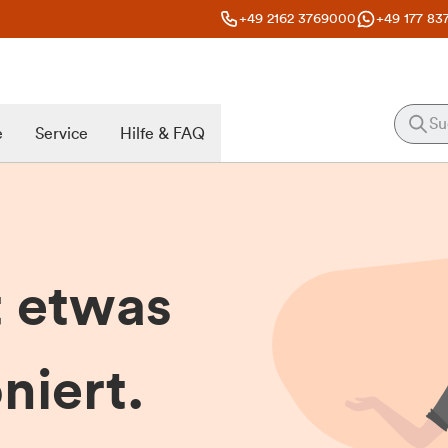
+49 2162 3769000
+49 177 83
e
Service
Hilfe & FAQ
t etwas
niert.