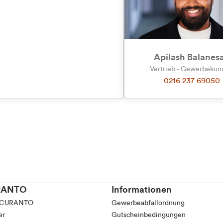
tkunde (inkl. MwSt.)
tskunde (exkl. MwSt.)
Apilash Balanes
Vertrieb - Gewerbeku
0216 237 69050
RANTO
Informationen
 CURANTO
Gewerbeabfallordnung
er
Gutscheinbedingungen