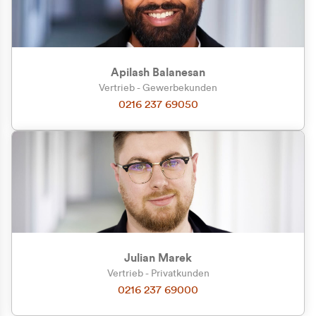
Apilash Balanesan
Vertrieb - Gewerbekunden
Zu welcher Kundengruppe
0216 237 69050
gehören Sie?
Privatkunde (inkl. MwSt.)
Geschäftskunde (exkl. MwSt.)
Julian Marek
Vertrieb - Privatkunden
0216 237 69000