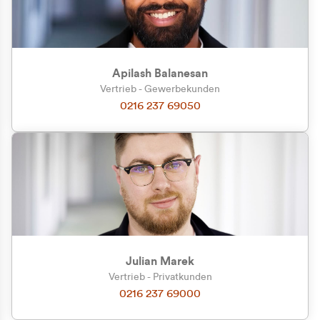
Apilash Balanesan
Vertrieb - Gewerbekunden
Zu welcher Kundengruppe
0216 237 69050
gehören Sie?
Privatkunde (inkl. MwSt.)
Geschäftskunde (exkl. MwSt.)
Julian Marek
Vertrieb - Privatkunden
0216 237 69000