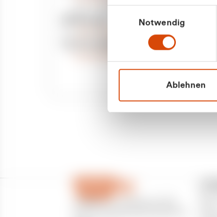
Priva
Mo. - Fr. 08.00 - 16:30 Uhr
Einwilligungsauswahl
Whatsapp
Notwendig
Geschäf
+49 177 8376058
Sie benötigen ein individuelles Angebot?
Unverbindliche Anfrage stellen
Ablehnen
CU
Über
CURANTO - eine Marke der EGN
Partn
Entsorgungsgesellschaft Niederrhein