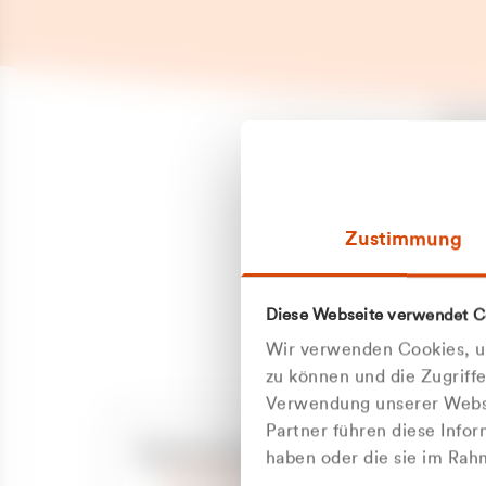
Es is
erneu
Falls
Suppo
Zustimmung
aufge
Unann
Zum
Diese Webseite verwendet C
Z
Oder
Wir verwenden Cookies, um
Kun
zu können und die Zugriff
Verwendung unserer Websi
Partner führen diese Info
ge
Unsere Service-Hotline
haben oder die sie im Ra
+49 2162 3769000