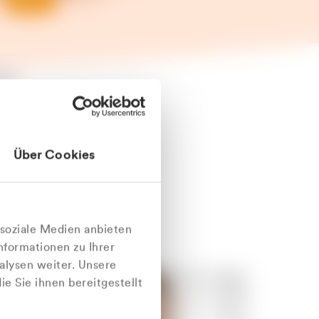
äter
Über Cookies
nlich
 soziale Medien anbieten
nformationen zu Ihrer
alysen weiter. Unsere
e Sie ihnen bereitgestellt