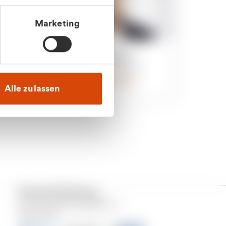
Marketing
an
Julian Marek
nden
Vertrieb - Privatkunden
0216 237 69000
Alle zulassen
Versand & Zahlung
Unser Dienstleistungsgebiet ist
Deutschland.