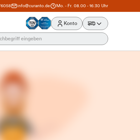
76058
info@curanto.de
Mo. - Fr. 08.00 - 16:30 Uhr
Konto