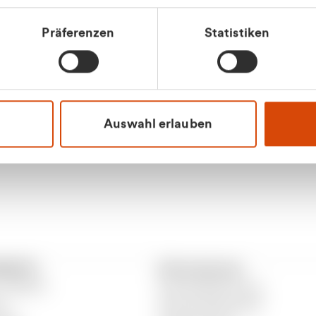
tkunde (inkl. MwSt.)
Präferenzen
Statistiken
tskunde (exkl. MwSt.)
Apilash Balanes
Vertrieb - Gewerbeku
0216 237 69050
Auswahl erlauben
RANTO
Informationen
 CURANTO
Gewerbeabfallordnung
er
Gutscheinbedingungen