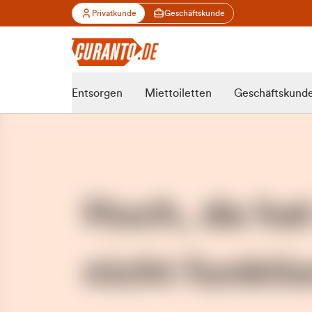
Privatkunde
Geschäftskunde
Entsorgen
Miettoiletten
Geschäftskund
Huch, da ha
nicht funktio