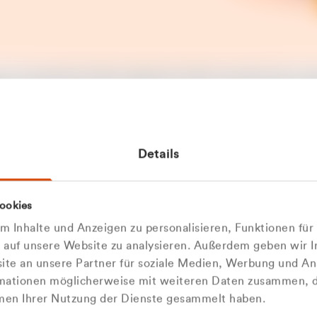
t ein unerwarteter Fehler aufgetreten. Bitte versuchen Sie es sp
t.
 das Problem weiterhin besteht, kontaktieren Sie bitte unseren
rt und geben Sie, falls möglich, weitere Informationen zum
Details
tretenen Fehler an. Wir entschuldigen uns für eventuelle
ehmlichkeiten.
 Abfallberater
Zur Startseite
ookies
u welcher
 kontaktieren Sie uns persö
 Inhalte und Anzeigen zu personalisieren, Funktionen für
dengruppe
e auf unsere Website zu analysieren. Außerdem geben wir I
Wir sind gerne für Sie da
te an unsere Partner für soziale Medien, Werbung und An
rmationen möglicherweise mit weiteren Daten zusammen, di
hören Sie?
hmen Ihrer Nutzung der Dienste gesammelt haben.