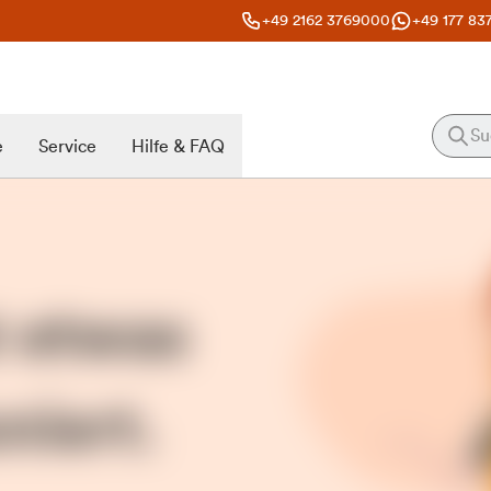
+49 2162 3769000
+49 177 83
e
Service
Hilfe & FAQ
t etwas
niert.