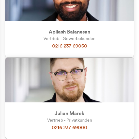
Apilash Balanesan
Vertrieb - Gewerbekunden
Zu welcher Kundengruppe
0216 237 69050
gehören Sie?
Privatkunde (inkl. MwSt.)
Geschäftskunde (exkl. MwSt.)
Julian Marek
Vertrieb - Privatkunden
0216 237 69000