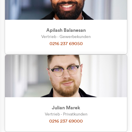
Apilash Balanesan
Vertrieb - Gewerbekunden
Zu welcher Kundengruppe
0216 237 69050
gehören Sie?
Privatkunde (inkl. MwSt.)
Geschäftskunde (exkl. MwSt.)
Julian Marek
Vertrieb - Privatkunden
0216 237 69000