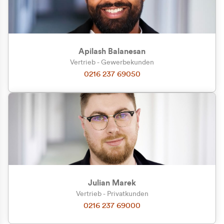
Apilash Balanesan
Vertrieb - Gewerbekunden
Zu welcher Kundengruppe
0216 237 69050
gehören Sie?
Privatkunde (inkl. MwSt.)
Geschäftskunde (exkl. MwSt.)
Julian Marek
Vertrieb - Privatkunden
0216 237 69000