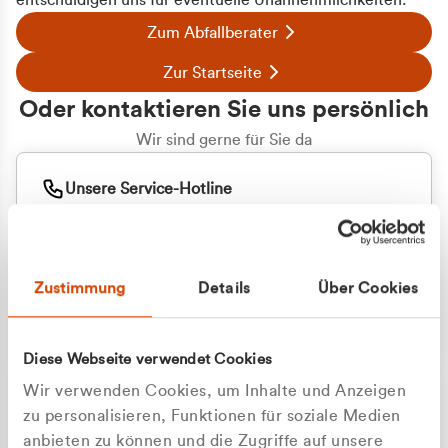
entschuldigen uns für eventuelle Unannehmlichkeiten.
Zum Abfallberater
Zur Startseite
Oder kontaktieren Sie uns persönlich
Wir sind gerne für Sie da
Unsere Service-Hotline
+49 2162 3769000
Mo. - Fr. 08.00 - 16:30 Uhr
Whatsapp
+49 177 8376058
Zustimmung
Details
Über Cookies
Sie benötigen ein individuelles Angebot?
Unverbindliche Anfrage stellen
Diese Webseite verwendet Cookies
Wir verwenden Cookies, um Inhalte und Anzeigen
zu personalisieren, Funktionen für soziale Medien
anbieten zu können und die Zugriffe auf unsere