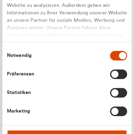
Website zu analysieren. Außerdem geben wir
Informationen zu Ihrer Verwendung unserer Website
an unsere Partner für soziale Medien, Werbung und
Analysen weiter. Unsere Partner führen diese
Apilash Balanesan
Informationen möglicherweise mit weiteren Daten
Vertrieb - Gewerbekunden
zusammen, die Sie ihnen bereitgestellt haben oder
0216 237 69050
Einwilligungsauswahl
die sie im Rahmen Ihrer Nutzung der Dienste
Notwendig
gesammelt haben.
Präferenzen
Statistiken
Julian Marek
Marketing
Vertrieb - Privatkunden
0216 237 69000