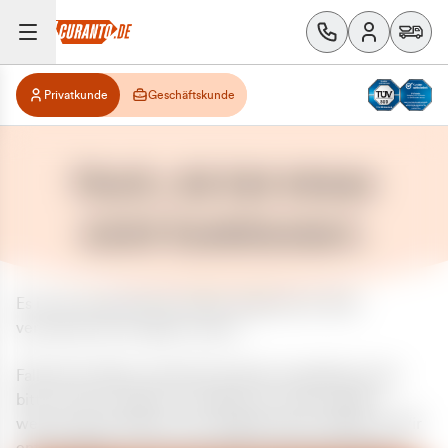
Privatkunde
Geschäftskunde
Huch, da hat etwas
nicht funktioniert.
Es ist ein unerwarteter Fehler aufgetreten. Bitte
versuchen Sie es später erneut.
Falls das Problem weiterhin besteht, kontaktieren Sie
bitte unseren Support und geben Sie, falls möglich,
weitere Informationen zum aufgetretenen Fehler an. Wir