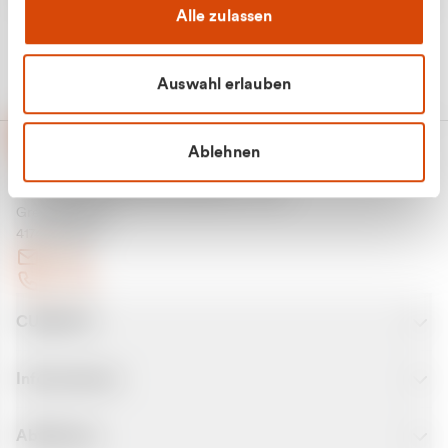
Alle zulassen
Auswahl erlauben
Ablehnen
CURANTO - eine Marke der EGN
Entsorgungsgesellschaft Niederrhein mbH
Greefsallee 1-5
41747 Viersen
E-Mail
Kontakt
CURANTO
Informationen
Abfallarten