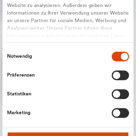
Website zu analysieren. Außerdem geben wir
Informationen zu Ihrer Verwendung unserer Website
an unsere Partner für soziale Medien, Werbung und
Analysen weiter. Unsere Partner führen diese
Apilash Balanesan
Informationen möglicherweise mit weiteren Daten
Vertrieb - Gewerbekunden
Zu welcher Kundengruppe
zusammen, die Sie ihnen bereitgestellt haben oder
0216 237 69050
Einwilligungsauswahl
die sie im Rahmen Ihrer Nutzung der Dienste
gehören Sie?
Notwendig
gesammelt haben.
Privatkunde (inkl. MwSt.)
Präferenzen
Geschäftskunde (exkl. MwSt.)
Statistiken
Julian Marek
Marketing
Vertrieb - Privatkunden
0216 237 69000