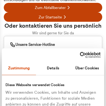
entschuldigen uns für eventuelle Unannehmlichkeiten.
Zum Abfallberater
Zur Startseite
Oder kontaktieren Sie uns persönlich
Wir sind gerne für Sie da
Unsere Service-Hotline
+49 2162 3769000
Mo. - Fr. 08.00 - 16:30 Uhr
Whatsapp
+49 177 8376058
Zustimmung
Details
Über Cookies
Sie benötigen ein individuelles Angebot?
Unverbindliche Anfrage stellen
Diese Webseite verwendet Cookies
Wir verwenden Cookies, um Inhalte und Anzeigen
zu personalisieren, Funktionen für soziale Medien
anbieten zu können und die Zugriffe auf unsere