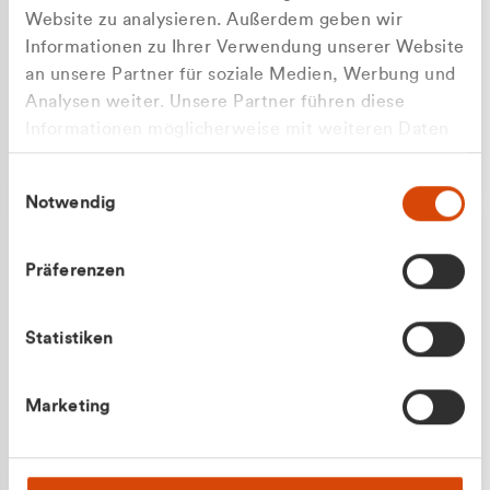
Website zu analysieren. Außerdem geben wir
Informationen zu Ihrer Verwendung unserer Website
an unsere Partner für soziale Medien, Werbung und
Analysen weiter. Unsere Partner führen diese
Apilash Balanesan
Informationen möglicherweise mit weiteren Daten
Vertrieb - Gewerbekunden
zusammen, die Sie ihnen bereitgestellt haben oder
0216 237 69050
Einwilligungsauswahl
die sie im Rahmen Ihrer Nutzung der Dienste
Notwendig
gesammelt haben.
Präferenzen
Statistiken
Julian Marek
Marketing
Vertrieb - Privatkunden
0216 237 69000