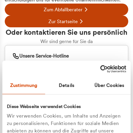
entschuldigen uns für eventuelle Unannehmlichkeiten.
Zum Abfallberater
Zur Startseite
Oder kontaktieren Sie uns persönlich
Wir sind gerne für Sie da
Unsere Service-Hotline
+49 2162 3769000
Mo. - Fr. 08.00 - 16:30 Uhr
Whatsapp
+49 177 8376058
Zustimmung
Details
Über Cookies
Sie benötigen ein individuelles Angebot?
Unverbindliche Anfrage stellen
Diese Webseite verwendet Cookies
Wir verwenden Cookies, um Inhalte und Anzeigen
zu personalisieren, Funktionen für soziale Medien
anbieten zu können und die Zugriffe auf unsere