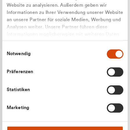
Website zu analysieren. Außerdem geben wir
Informationen zu Ihrer Verwendung unserer Website
an unsere Partner für soziale Medien, Werbung und
Analysen weiter. Unsere Partner führen diese
Apilash Balanesan
Informationen möglicherweise mit weiteren Daten
Vertrieb - Gewerbekunden
Zu welcher Kundengruppe
zusammen, die Sie ihnen bereitgestellt haben oder
0216 237 69050
Einwilligungsauswahl
die sie im Rahmen Ihrer Nutzung der Dienste
gehören Sie?
Notwendig
gesammelt haben.
Privatkunde (inkl. MwSt.)
Präferenzen
Geschäftskunde (exkl. MwSt.)
Statistiken
Julian Marek
Marketing
Vertrieb - Privatkunden
0216 237 69000