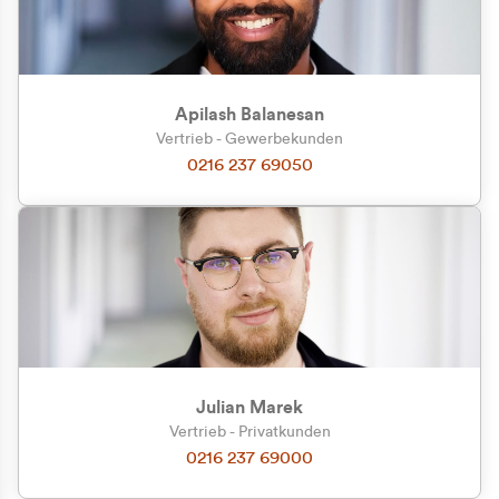
Apilash Balanesan
Vertrieb - Gewerbekunden
Zu welcher Kundengruppe
0216 237 69050
gehören Sie?
Privatkunde (inkl. MwSt.)
Geschäftskunde (exkl. MwSt.)
Julian Marek
Vertrieb - Privatkunden
0216 237 69000