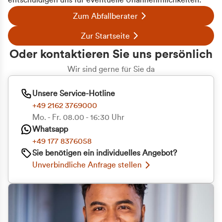
entschuldigen uns für eventuelle Unannehmlichkeiten.
Zum Abfallberater
Zur Startseite
Oder kontaktieren Sie uns persönlich
Wir sind gerne für Sie da
Unsere Service-Hotline
+49 2162 3769000
Mo. - Fr. 08.00 - 16:30 Uhr
Whatsapp
+49 177 8376058
Zustimmung
Details
Über Cookies
Sie benötigen ein individuelles Angebot?
Unverbindliche Anfrage stellen
Diese Webseite verwendet Cookies
Wir verwenden Cookies, um Inhalte und Anzeigen
zu personalisieren, Funktionen für soziale Medien
anbieten zu können und die Zugriffe auf unsere