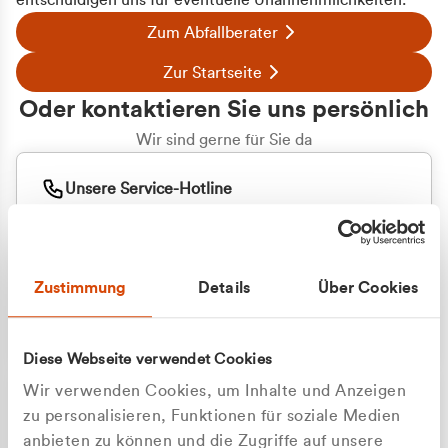
entschuldigen uns für eventuelle Unannehmlichkeiten.
Zum Abfallberater
Zur Startseite
Oder kontaktieren Sie uns persönlich
Wir sind gerne für Sie da
Unsere Service-Hotline
+49 2162 3769000
Mo. - Fr. 08.00 - 16:30 Uhr
Whatsapp
+49 177 8376058
Zustimmung
Details
Über Cookies
Sie benötigen ein individuelles Angebot?
Unverbindliche Anfrage stellen
Diese Webseite verwendet Cookies
Wir verwenden Cookies, um Inhalte und Anzeigen
zu personalisieren, Funktionen für soziale Medien
anbieten zu können und die Zugriffe auf unsere