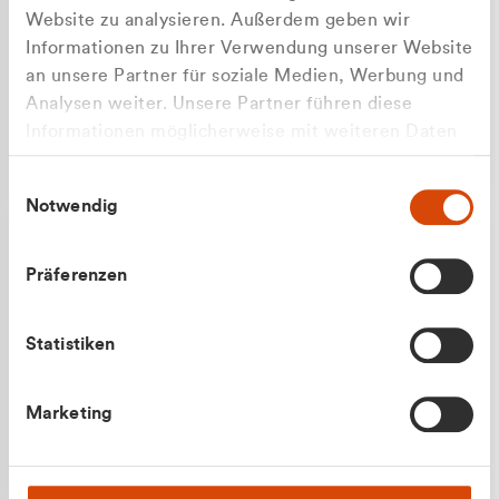
Website zu analysieren. Außerdem geben wir
Informationen zu Ihrer Verwendung unserer Website
an unsere Partner für soziale Medien, Werbung und
Analysen weiter. Unsere Partner führen diese
Apilash Balanesan
Informationen möglicherweise mit weiteren Daten
Vertrieb - Gewerbekunden
Zu welcher Kundengruppe
zusammen, die Sie ihnen bereitgestellt haben oder
0216 237 69050
Einwilligungsauswahl
die sie im Rahmen Ihrer Nutzung der Dienste
gehören Sie?
Notwendig
gesammelt haben.
Privatkunde (inkl. MwSt.)
Präferenzen
Geschäftskunde (exkl. MwSt.)
Statistiken
Julian Marek
Marketing
Vertrieb - Privatkunden
0216 237 69000