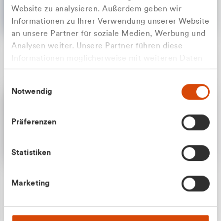
Website zu analysieren. Außerdem geben wir
Informationen zu Ihrer Verwendung unserer Website
an unsere Partner für soziale Medien, Werbung und
Analysen weiter. Unsere Partner führen diese
Apilash Balanesan
Informationen möglicherweise mit weiteren Daten
Vertrieb - Gewerbekunden
Zu welcher Kundengruppe
zusammen, die Sie ihnen bereitgestellt haben oder
0216 237 69050
Einwilligungsauswahl
die sie im Rahmen Ihrer Nutzung der Dienste
gehören Sie?
Notwendig
gesammelt haben.
Privatkunde (inkl. MwSt.)
Präferenzen
Geschäftskunde (exkl. MwSt.)
Statistiken
Julian Marek
Marketing
Vertrieb - Privatkunden
0216 237 69000