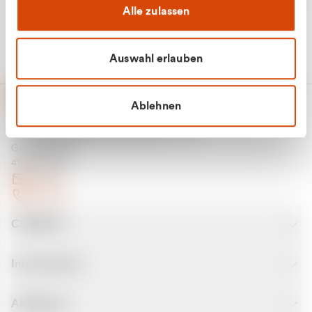
Alle zulassen
Auswahl erlauben
Ablehnen
CURANTO - eine Marke der EGN
Entsorgungsgesellschaft Niederrhein mbH
Greefsallee 1-5
41747 Viersen
E-Mail
Kontakt
CURANTO
Informationen
Abfallarten