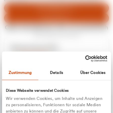
entschuldigen uns für eventuelle Unannehmlichkeiten.
Zum Abfallberater
Zur Startseite
Oder kontaktieren Sie uns persönlich
Wir sind gerne für Sie da
Unsere Service-Hotline
+49 2162 3769000
Mo. - Fr. 08.00 - 16:30 Uhr
Whatsapp
+49 177 8376058
Zustimmung
Details
Über Cookies
Sie benötigen ein individuelles Angebot?
Unverbindliche Anfrage stellen
Diese Webseite verwendet Cookies
Wir verwenden Cookies, um Inhalte und Anzeigen
zu personalisieren, Funktionen für soziale Medien
anbieten zu können und die Zugriffe auf unsere