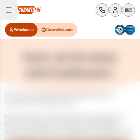
Privatkunde
Geschäftskunde
Huch, da hat etwas
nicht funktioniert.
Es ist ein unerwarteter Fehler aufgetreten. Bitte
versuchen Sie es später erneut.
Falls das Problem weiterhin besteht, kontaktieren Sie
bitte unseren Support und geben Sie, falls möglich,
weitere Informationen zum aufgetretenen Fehler an. Wir