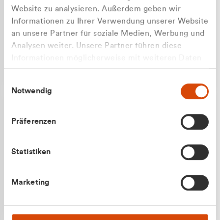
Website zu analysieren. Außerdem geben wir
Informationen zu Ihrer Verwendung unserer Website
an unsere Partner für soziale Medien, Werbung und
Analysen weiter. Unsere Partner führen diese
Apilash Balanesan
Informationen möglicherweise mit weiteren Daten
Vertrieb - Gewerbekunden
zusammen, die Sie ihnen bereitgestellt haben oder
0216 237 69050
Einwilligungsauswahl
die sie im Rahmen Ihrer Nutzung der Dienste
Notwendig
gesammelt haben.
Präferenzen
Statistiken
Julian Marek
Marketing
Vertrieb - Privatkunden
0216 237 69000