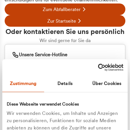
entschuldigen uns für eventuelle Unannehmlichkeiten.
Zum Abfallberater
Zur Startseite
Oder kontaktieren Sie uns persönlich
Wir sind gerne für Sie da
Unsere Service-Hotline
+49 2162 3769000
Mo. - Fr. 08.00 - 16:30 Uhr
Whatsapp
+49 177 8376058
Zustimmung
Details
Über Cookies
Sie benötigen ein individuelles Angebot?
Unverbindliche Anfrage stellen
Diese Webseite verwendet Cookies
Wir verwenden Cookies, um Inhalte und Anzeigen
zu personalisieren, Funktionen für soziale Medien
anbieten zu können und die Zugriffe auf unsere