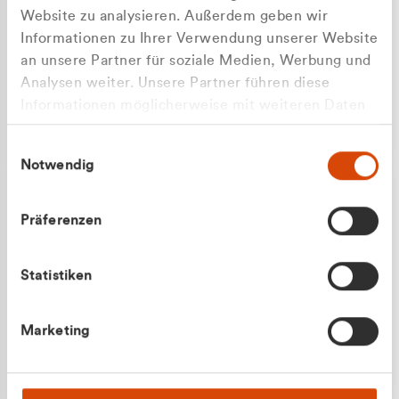
Website zu analysieren. Außerdem geben wir
Informationen zu Ihrer Verwendung unserer Website
an unsere Partner für soziale Medien, Werbung und
Analysen weiter. Unsere Partner führen diese
Apilash Balanesan
Informationen möglicherweise mit weiteren Daten
Vertrieb - Gewerbekunden
zusammen, die Sie ihnen bereitgestellt haben oder
0216 237 69050
Einwilligungsauswahl
die sie im Rahmen Ihrer Nutzung der Dienste
Notwendig
gesammelt haben.
Präferenzen
Statistiken
Julian Marek
Marketing
Vertrieb - Privatkunden
0216 237 69000