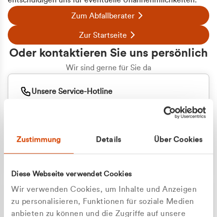
entschuldigen uns für eventuelle Unannehmlichkeiten.
Zum Abfallberater
Zur Startseite
Oder kontaktieren Sie uns persönlich
Wir sind gerne für Sie da
Unsere Service-Hotline
+49 2162 3769000
Mo. - Fr. 08.00 - 16:30 Uhr
Whatsapp
+49 177 8376058
Zustimmung
Details
Über Cookies
Sie benötigen ein individuelles Angebot?
Unverbindliche Anfrage stellen
Diese Webseite verwendet Cookies
Wir verwenden Cookies, um Inhalte und Anzeigen
zu personalisieren, Funktionen für soziale Medien
anbieten zu können und die Zugriffe auf unsere