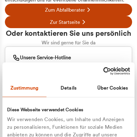
entschuldigen uns für eventuelle Unannehmlichkeiten.
Zum Abfallberater
Zur Startseite
Oder kontaktieren Sie uns persönlich
Wir sind gerne für Sie da
Unsere Service-Hotline
+49 2162 3769000
Mo. - Fr. 08.00 - 16:30 Uhr
Whatsapp
+49 177 8376058
Zustimmung
Details
Über Cookies
Sie benötigen ein individuelles Angebot?
Unverbindliche Anfrage stellen
Diese Webseite verwendet Cookies
Wir verwenden Cookies, um Inhalte und Anzeigen
zu personalisieren, Funktionen für soziale Medien
anbieten zu können und die Zugriffe auf unsere