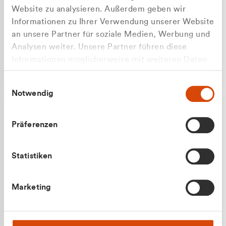
Website zu analysieren. Außerdem geben wir
Informationen zu Ihrer Verwendung unserer Website
an unsere Partner für soziale Medien, Werbung und
Analysen weiter. Unsere Partner führen diese
Apilash Balanesan
Informationen möglicherweise mit weiteren Daten
Vertrieb - Gewerbekunden
zusammen, die Sie ihnen bereitgestellt haben oder
0216 237 69050
Einwilligungsauswahl
die sie im Rahmen Ihrer Nutzung der Dienste
Notwendig
gesammelt haben.
Präferenzen
Statistiken
Julian Marek
Marketing
Vertrieb - Privatkunden
0216 237 69000