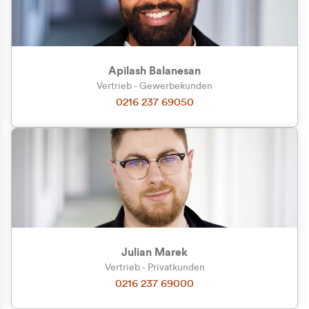
Apilash Balanesan
Vertrieb - Gewerbekunden
Zu welcher Kundengruppe
0216 237 69050
gehören Sie?
Privatkunde (inkl. MwSt.)
Geschäftskunde (exkl. MwSt.)
Julian Marek
Vertrieb - Privatkunden
0216 237 69000