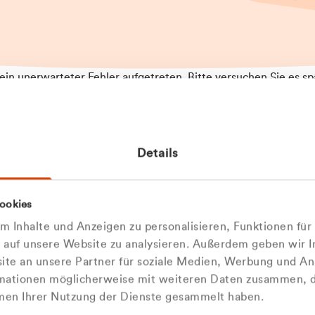
t ein unerwarteter Fehler aufgetreten. Bitte versuchen Sie es sp
t.
 das Problem weiterhin besteht, kontaktieren Sie bitte unseren
rt und geben Sie, falls möglich, weitere Informationen zum
Details
tretenen Fehler an. Wir entschuldigen uns für eventuelle
ehmlichkeiten.
 Abfallberater
Zur Startseite
ookies
u welcher
 kontaktieren Sie uns persö
 Inhalte und Anzeigen zu personalisieren, Funktionen für
dengruppe
e auf unsere Website zu analysieren. Außerdem geben wir I
Wir sind gerne für Sie da
te an unsere Partner für soziale Medien, Werbung und An
rmationen möglicherweise mit weiteren Daten zusammen, di
hören Sie?
hmen Ihrer Nutzung der Dienste gesammelt haben.