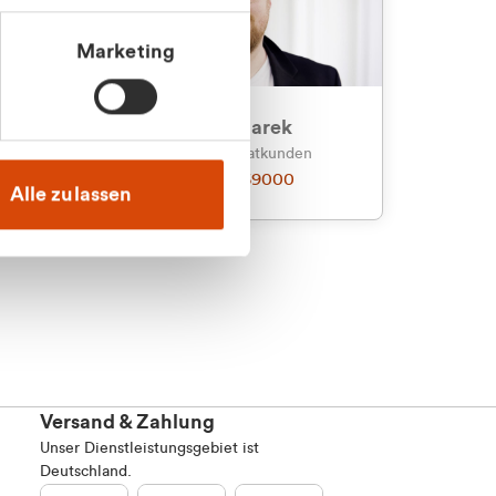
Marketing
an
Julian Marek
nden
Vertrieb - Privatkunden
0216 237 69000
Alle zulassen
Versand & Zahlung
Unser Dienstleistungsgebiet ist
Deutschland.