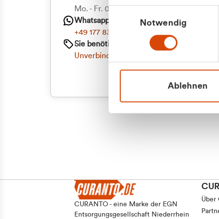
Priva
Mo. - Fr. 08.00 - 16:30 Uhr
Einwilligungsauswahl
Whatsapp
Notwendig
Geschäf
+49 177 8376058
Sie benötigen ein individuelles Angebot?
Unverbindliche Anfrage stellen
Ablehnen
CU
Über
CURANTO - eine Marke der EGN
Partn
Entsorgungsgesellschaft Niederrhein