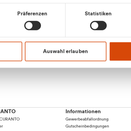
tkunde (inkl. MwSt.)
Präferenzen
Statistiken
tskunde (exkl. MwSt.)
Apilash Balanes
Vertrieb - Gewerbeku
0216 237 69050
Auswahl erlauben
RANTO
Informationen
 CURANTO
Gewerbeabfallordnung
er
Gutscheinbedingungen