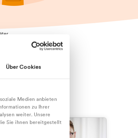
äter
Über Cookies
nlich
 soziale Medien anbieten
nformationen zu Ihrer
alysen weiter. Unsere
e Sie ihnen bereitgestellt