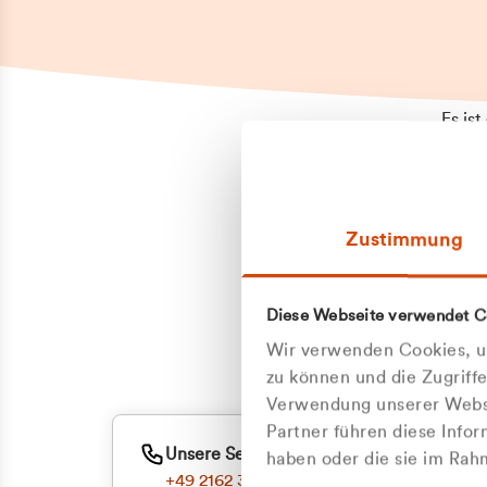
Es is
erneu
Falls
Suppo
Zustimmung
aufge
Unann
Zum
Diese Webseite verwendet C
Z
Oder
Wir verwenden Cookies, um
Kun
zu können und die Zugriff
Verwendung unserer Websi
Partner führen diese Info
ge
Unsere Service-Hotline
haben oder die sie im Ra
+49 2162 3769000