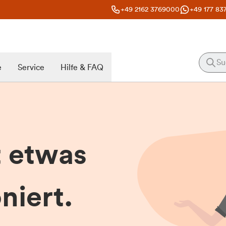
+49 2162 3769000
+49 177 83
e
Service
Hilfe & FAQ
t etwas
niert.